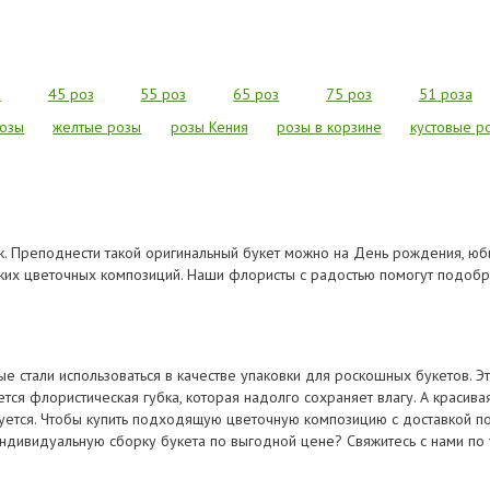
з
45 роз
55 роз
65 роз
75 роз
51 роза
озы
желтые розы
розы Кения
розы в корзине
кустовые р
к. Преподнести такой оригинальный букет можно на День рождения, юби
жских цветочных композиций. Наши флористы с радостью помогут подобр
е стали использоваться в качестве упаковки для роскошных букетов. 
тся флористическая губка, которая надолго сохраняет влагу. А красив
буется. Чтобы купить подходящую цветочную композицию с доставкой п
ь индивидуальную сборку букета по выгодной цене? Свяжитесь с нами п