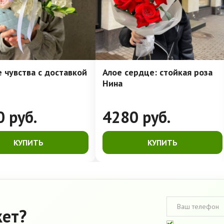
 чувства с доставкой
Алое сердце: стойкая роза
Нина
0
руб.
4280
руб.
КУПИТЬ
КУПИТЬ
кет?