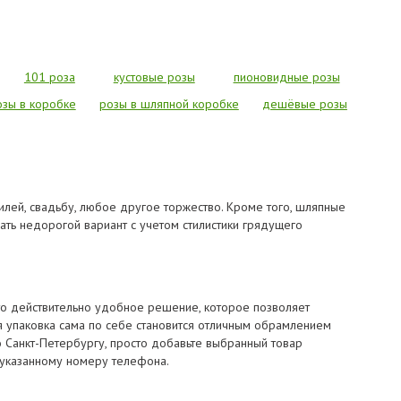
101 роза
кустовые розы
пионовидные розы
озы в коробке
розы в шляпной коробке
дешёвые розы
лей, свадьбу, любое другое торжество. Кроме того, шляпные
ать недорогой вариант с учетом стилистики грядущего
Это действительно удобное решение, которое позволяет
ая упаковка сама по себе становится отличным обрамлением
о Санкт-Петербургу, просто добавьте выбранный товар
о указанному номеру телефона.