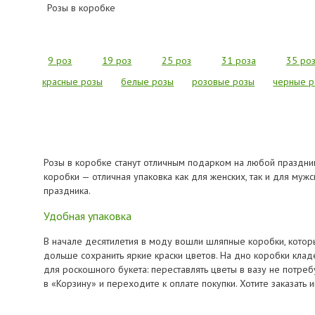
Розы в коробке
9 роз
19 роз
25 роз
31 роза
35 ро
красные розы
белые розы
розовые розы
черные р
Розы в коробке станут отличным подарком на любой праздни
коробки — отличная упаковка как для женских, так и для му
праздника.
Удобная упаковка
В начале десятилетия в моду вошли шляпные коробки, которы
дольше сохранить яркие краски цветов. На дно коробки кладе
для роскошного букета: переставлять цветы в вазу не потре
в «Корзину» и переходите к оплате покупки. Хотите заказат