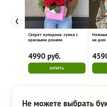
❮
Секрет купидона: сумка с
Нежные
красными розами
на дом
4990
руб.
459
КУПИТЬ
Не можете выбрать бу