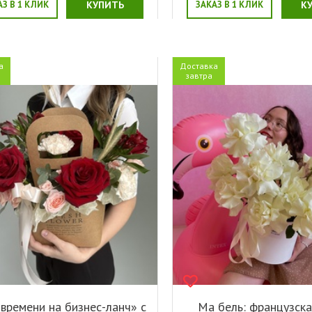
АЗ В 1 КЛИК
КУПИТЬ
ЗАКАЗ В 1 КЛИК
К
а
Доставка
завтра
времени на бизнес-ланч» с
Ма бель: французска