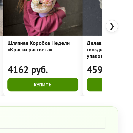
❯
Шляпная Коробка Недели
Делавэр: очень ст
«Краски рассвета»
гвоздики в лакони
упаковке
4162
руб.
4591
руб.
КУПИТЬ
КУПИТЬ