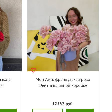
умка с
Мон Ами: французская роза
ми
Фейт в шляпной коробке
12532
руб.