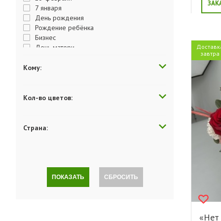
ЗАК
7 января
День рождения
Рождение ребёнка
Бизнес
День матери
Доставк
завтра
День отца
День Победы
Кому:
День студента
День учителя
День влюбленных
Кол-во цветов:
Выздоравливай
Годовщина
Поздравляю
Страна:
Просто так
Комплимент
Люблю
Скучаю
Последний звонок
ПОКАЗАТЬ
СБРОСИТЬ
Прости меня
Сюрприз
Свидание
Благодарность
«Нет 