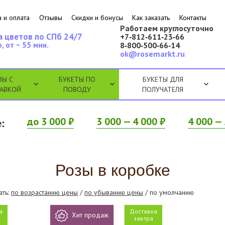
 и оплата
Отзывы
Скидки и бонусы
Как заказать
Контакты
Работаем круглосуточно
а цветов по СПб 24/7
+7‑812‑611‑23‑66
, от ~ 55 мин.
8‑800‑500‑66‑14
ok@rosemarkt.ru
ЗЫ С
БУКЕТЫ ПО
БУКЕТЫ ДЛЯ
АВКОЙ
ПОВОДУ
ПОЛУЧАТЕЛЯ
:
до 3 000 ₽
3 000 — 4 000 ₽
4 000 — 
Розы в коробке
ать:
по возрастанию цены
/
по убыванию цены
/ по умолчанию
а
Доставка
Хит продаж
завтра