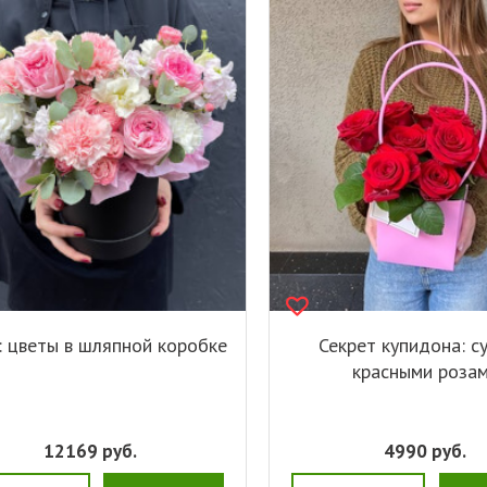
: цветы в шляпной коробке
Секрет купидона: с
красными роза
12169
руб.
4990
руб.