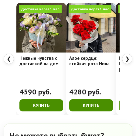
Доставка через 1 час
Доставка через 1 час
Доставка
Нежные чувства с
Алое сердце:
Шляпна
❮
❯
доставкой на дом
стойкая роза Нина
Недели
рассвет
4762
руб.
4590
руб.
4280
руб.
399
КУПИТЬ
КУПИТЬ
К
Не можете выбрать букет?