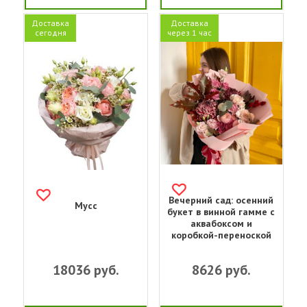
Доставка
Доставка
сегодня
через 1 час
Вечерний сад: осенний
Мусс
букет в винной гамме с
аквабоксом и
коробкой-переноской
18036
руб.
8626
руб.