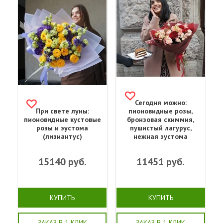
Сегодня можно:
При свете луны:
пионовидные розы,
пионовидные кустовые
бронзовая скиммия,
розы и эустома
пушистый лагурус,
(лизиантус)
нежная эустома
15140
руб.
11451
руб.
КУПИТЬ
КУПИТЬ
ЗАКАЗ В 1 КЛИК
ЗАКАЗ В 1 КЛИК