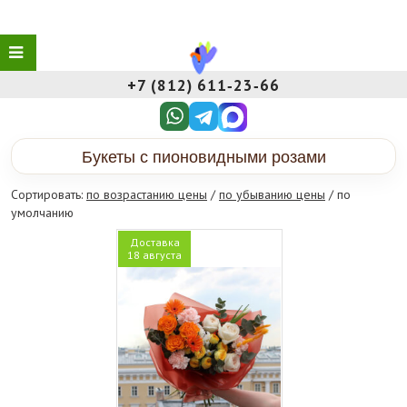
+7 (812) 611‑23‑66
Букеты с пионовидными розами
Сортировать:
по возрастанию цены
/
по убыванию цены
/ по
умолчанию
Доставка
18 августа