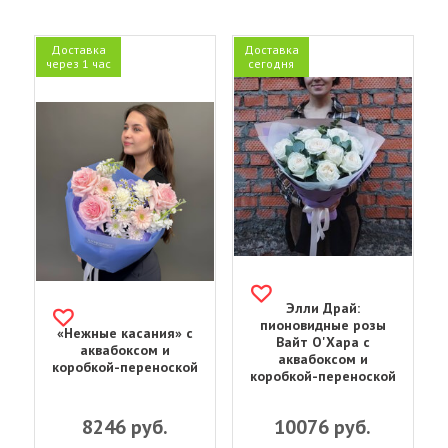
Доставка
Доставка
через 1 час
сегодня
Элли Драй:
пионовидные розы
«Нежные касания» с
Вайт О'Хара с
аквабоксом и
аквабоксом и
коробкой-переноской
коробкой-переноской
8246
руб.
10076
руб.