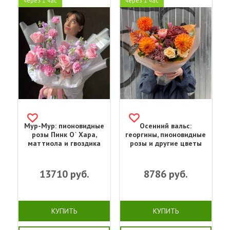
через 1 час
через 1 час
Мур-Мур: пионовидные
Осенний вальс:
розы Пинк О` Хара,
георгины, пионовидные
маттиола и гвоздика
розы и другие цветы
13710
руб.
8786
руб.
КУПИТЬ
КУПИТЬ