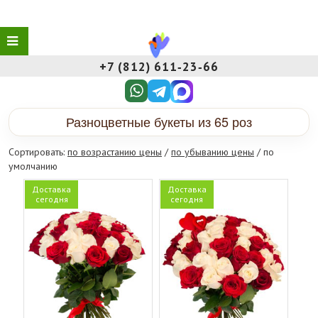
+7 (812) 611‑23‑66
Разноцветные букеты из 65 роз
Сортировать:
по возрастанию цены
/
по убыванию цены
/ по
умолчанию
Доставка
Доставка
сегодня
сегодня