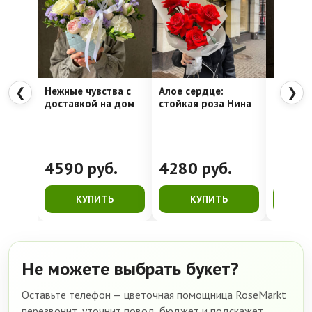
Нежные чувства с
Алое сердце:
Шляпна
❮
❯
доставкой на дом
стойкая роза Нина
Недели
рассвет
4762
руб.
4590
руб.
4280
руб.
399
КУПИТЬ
КУПИТЬ
К
Не можете выбрать букет?
Оставьте телефон — цветочная помощница RoseMarkt
перезвонит, уточнит повод, бюджет и подскажет