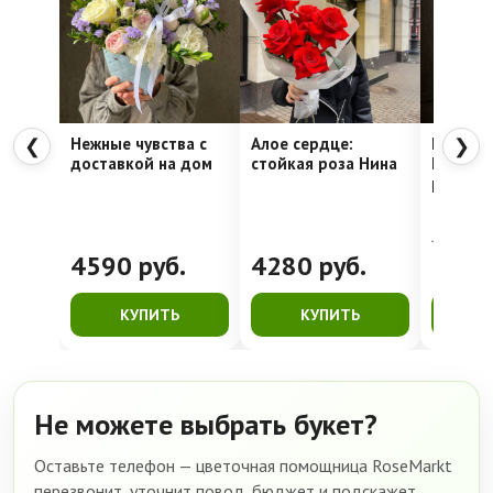
Нежные чувства с
Алое сердце:
Шляпна
❮
❯
доставкой на дом
стойкая роза Нина
Недели
рассвет
4762
руб.
4590
руб.
4280
руб.
399
КУПИТЬ
КУПИТЬ
К
Не можете выбрать букет?
Оставьте телефон — цветочная помощница RoseMarkt
перезвонит, уточнит повод, бюджет и подскажет