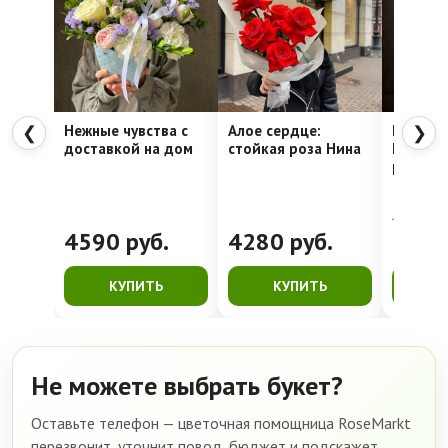
Нежные чувства с
Алое сердце:
Шляпна
❮
❯
доставкой на дом
стойкая роза Нина
Недели
рассвет
4762
руб.
4590
руб.
4280
руб.
399
КУПИТЬ
КУПИТЬ
К
Не можете выбрать букет?
Оставьте телефон — цветочная помощница RoseMarkt
перезвонит, уточнит повод, бюджет и подскажет