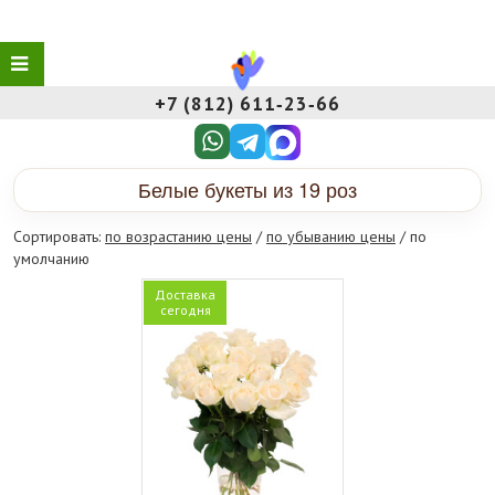
+7 (812) 611‑23‑66
Белые букеты из 19 роз
Сортировать:
по возрастанию цены
/
по убыванию цены
/ по
умолчанию
Доставка
сегодня