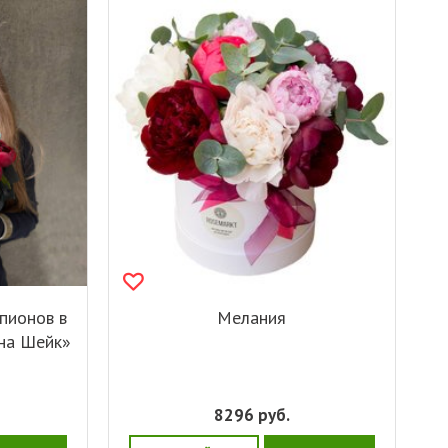
пионов в
Мелания
на Шейк»
8296
руб.