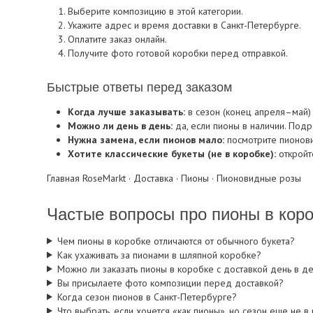
Выберите композицию в этой категории.
Укажите адрес и время доставки в Санкт-Петербурге.
Оплатите заказ онлайн.
Получите фото готовой коробки перед отправкой.
Быстрые ответы перед заказом
Когда лучше заказывать:
в сезон (конец апреля–май)
Можно ли день в день:
да, если пионы в наличии. Под
Нужна замена, если пионов мало:
посмотрите
пионов
Хотите классические букеты (не в коробке):
откройт
Главная RoseMarkt
·
Доставка
·
Пионы
·
Пионовидные розы
Частые вопросы про пионы в кор
Чем пионы в коробке отличаются от обычного букета?
Как ухаживать за пионами в шляпной коробке?
Можно ли заказать пионы в коробке с доставкой день в д
Вы присылаете фото композиции перед доставкой?
Когда сезон пионов в Санкт-Петербурге?
Что выбрать, если хочется «как пионы», но сезон еще не в