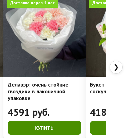
Доставка через 1 час
Доставка через 1 час
❯
Делавэр: очень стойкие
Букет для тех, кто
гвоздики в лаконичной
соскучился
упаковке
4591
руб.
4182
руб.
КУПИТЬ
КУПИТЬ