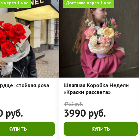
а через 1 час
Доставка через 1 час
рдце: стойкая роза
Шляпная Коробка Недели
«Краски рассвета»
4762
руб.
0
руб.
3990
руб.
КУПИТЬ
КУПИТЬ