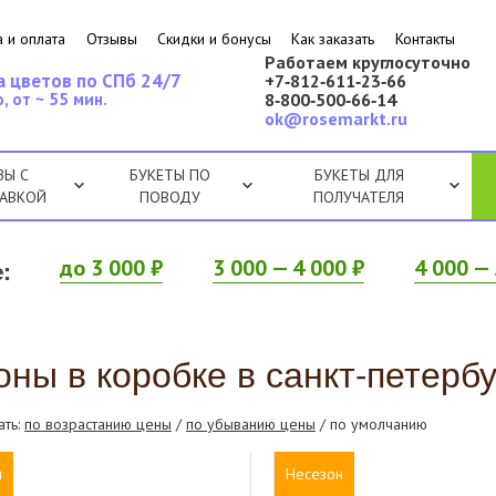
 и оплата
Отзывы
Скидки и бонусы
Как заказать
Контакты
Работаем круглосуточно
а цветов по СПб 24/7
+7‑812‑611‑23‑66
, от ~ 55 мин.
8‑800‑500‑66‑14
ok@rosemarkt.ru
ЗЫ С
БУКЕТЫ ПО
БУКЕТЫ ДЛЯ
АВКОЙ
ПОВОДУ
ПОЛУЧАТЕЛЯ
:
до 3 000 ₽
3 000 — 4 000 ₽
4 000 — 
ны в коробке в санкт-петербу
ать:
по возрастанию цены
/
по убыванию цены
/ по умолчанию
н
Несезон