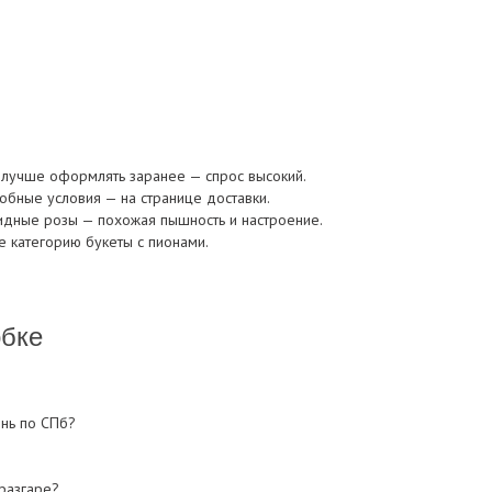
 лучше оформлять заранее — спрос высокий.
робные условия — на странице
доставки
.
идные розы
— похожая пышность и настроение.
е категорию
букеты с пионами
.
обке
ень по СПб?
 разгаре?