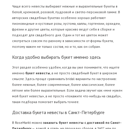
Чаще всего невесты выбирают нежные и выразительные букеты в
белой, кремовой, розовой, пудровой и светло-персиковой гамме. В
авторских свадебных букетах особенно хорошо работают
пионовидные и кустовые розы, эустома, каллы, гортензии, орхидеи,
фрезии и другие цветы, которые красиво ведут себя в сборке и
подходят для свадебного дня. Один и тот же цветок может
смотреться совсем по-разному в зависимости от формы букета,
поэтому важен не только состав, но и то, как он собран.
Когда удобно выбирать букет именно здесь
Этот раздел особенно удобен, когда вы уже понимаете, что ищете
именно
букет невесты
, а не просто свадебный букет в широком
смысле. Здесь проще сравнивать bridal-варианты по настроению:
более нежные, более современные, более классические, более
лёгкие или более выразительные. Если задача звучит как «мне нужен
мой букет невесты», а не просто «покажите что-нибудь на свадьбу»,
такая подборка помогает выбрать точнее.
Доставка букета невесты в Санкт-Петербурге
В RoseMarkt можно
заказать букет невесты с доставкой по Санкт-
Петербургу
— домой, в отель, на площадку сборов, в ЗАГС или по