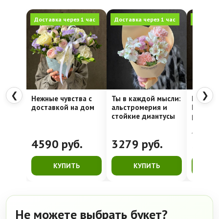
Доставка через 1 час
Доставка через 1 час
Доставка
❮
❯
Нежные чувства с
Ты в каждой мысли:
Шляпна
доставкой на дом
альстромерия и
Недели
стойкие диантусы
рассвет
4762
руб.
4590
руб.
3279
руб.
399
КУПИТЬ
КУПИТЬ
К
Не можете выбрать букет?