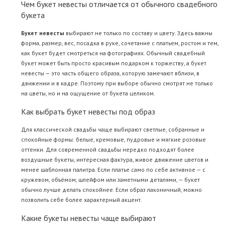
Чем букет невесты отличается от обычного свадебного
букета
Букет невесты
выбирают не только по составу и цвету. Здесь важны
форма, размер, вес, посадка в руке, сочетание с платьем, ростом и тем,
как букет будет смотреться на фотографиях. Обычный свадебный
букет может быть просто красивым подарком к торжеству, а букет
невесты — это часть общего образа, которую замечают вблизи, в
движении и в кадре. Поэтому при выборе обычно смотрят не только
на цветы, но и на ощущение от букета целиком.
Как выбрать букет невесты под образ
Для классической свадьбы чаще выбирают светлые, собранные и
спокойные формы: белые, кремовые, пудровые и мягкие розовые
оттенки. Для современной свадьбы нередко подходят более
воздушные букеты, интересная фактура, живое движение цветов и
менее шаблонная палитра. Если платье само по себе активное — с
кружевом, объёмом, шлейфом или заметными деталями, — букет
обычно лучше делать спокойнее. Если образ лаконичный, можно
позволить себе более характерный акцент.
Какие букеты невесты чаще выбирают