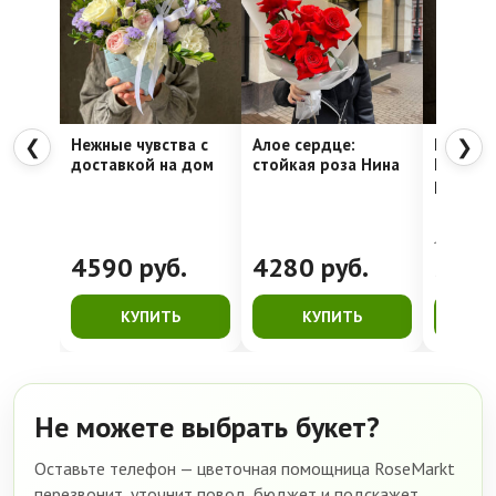
Нежные чувства с
Алое сердце:
Шляпна
❮
❯
доставкой на дом
стойкая роза Нина
Недели
рассвет
4762
руб.
4590
руб.
4280
руб.
399
КУПИТЬ
КУПИТЬ
К
Не можете выбрать букет?
Оставьте телефон — цветочная помощница RoseMarkt
перезвонит, уточнит повод, бюджет и подскажет