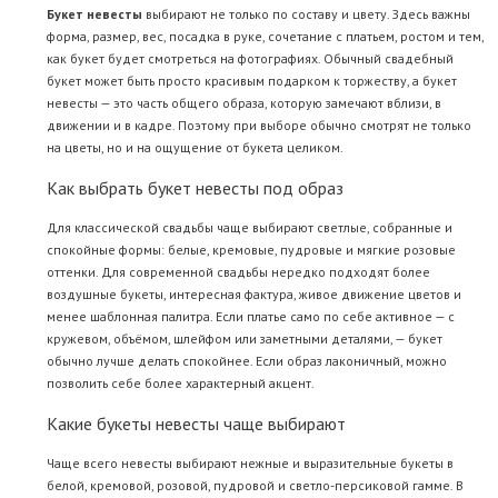
Букет невесты
выбирают не только по составу и цвету. Здесь важны
форма, размер, вес, посадка в руке, сочетание с платьем, ростом и тем,
как букет будет смотреться на фотографиях. Обычный свадебный
букет может быть просто красивым подарком к торжеству, а букет
невесты — это часть общего образа, которую замечают вблизи, в
движении и в кадре. Поэтому при выборе обычно смотрят не только
на цветы, но и на ощущение от букета целиком.
Как выбрать букет невесты под образ
Для классической свадьбы чаще выбирают светлые, собранные и
спокойные формы: белые, кремовые, пудровые и мягкие розовые
оттенки. Для современной свадьбы нередко подходят более
воздушные букеты, интересная фактура, живое движение цветов и
менее шаблонная палитра. Если платье само по себе активное — с
кружевом, объёмом, шлейфом или заметными деталями, — букет
обычно лучше делать спокойнее. Если образ лаконичный, можно
позволить себе более характерный акцент.
Какие букеты невесты чаще выбирают
Чаще всего невесты выбирают нежные и выразительные букеты в
белой, кремовой, розовой, пудровой и светло-персиковой гамме. В