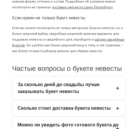
нужную форму, оттенки и состав. Подробнее об условиях можно
посмотреть на странице
доставки цветов по Санкт-Петербургу
.
Если нужен не только букет невесты
Если вы хотите посмотреть не только авторские букеты невесты, но и
более широкий выбор свадебных решений, включая варианты для
подружек невесты и свадебного дня, перейдите в
раздел свадебных
букетов
. Он удобен как более широкий вход в тему, а эта страница —
как более точная подборка именно для образа невесты.
Частые вопросы о букете невесты
За сколько дней до свадьбы лучше
заказывать букет невесты
Букет невесты лучше заказывать заранее, особенно
Сколько стоит доставка букета невесты
если свадьба приходится на популярную дату или
вам важно точно попасть в форму, палитру и состав.
Доставка букета невесты по Санкт-Петербургу в
Чем раньше вы обсуждаете букет с флористом, тем
Можно ли увидеть фото готового букета до
RoseMarkt бесплатная. Подробнее об условиях