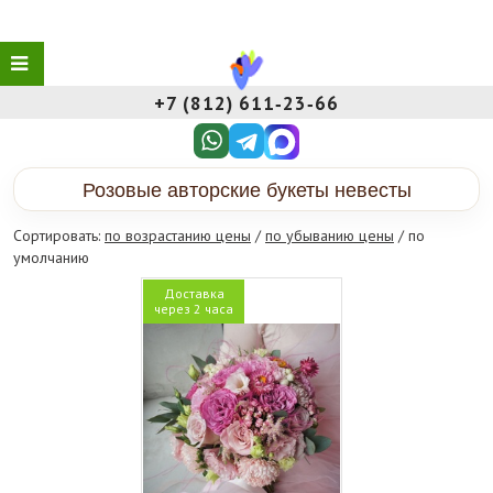
+7 (812) 611‑23‑66
Розовые авторские букеты невесты
Сортировать:
по возрастанию цены
/
по убыванию цены
/ по
умолчанию
Доставка
через 2 часа