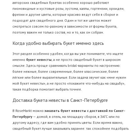
авторских свадебных букетах особенно хорошо работают
пионовидные и кустовые розы, эустома, каллы, гортензии, орхидеи,
фрезии и другие цветы, которые красиво ведут себя в сборке и
подходят для свадебного дня. Один и тот же цветок может
смотреться совсем по-разному в зависимости от формы букета,
поэтому важен не только состав, но и то, как он собран.
Когда удобно выбирать букет именно здесь
Этот раздел особенно удобен, когда вы уже понимаете, что ищете
именно
букет невесты
, а не просто свадебный букет в широком
смысле. Здесь проще сравнивать bridal-варианты по настроению:
более нежные, более современные, более классические, более
лёгкие или более выразительные. Если задача звучит как «мне нужен
мой букет невесты», а не просто «покажите что-нибудь на свадьбу»,
такая подборка помогает выбрать точнее.
Доставка букета невесты в Санкт-Петербурге
В RoseMarkt можно
заказать букет невесты с доставкой по Санкт-
Петербургу
— домой, в отель, на площадку сборов, в ЗАГС или по
другому адресу, где вам удобно принять цветы. Если время важно,
свадебный букет лучше заказывать заранее: так спокойнее подобрать