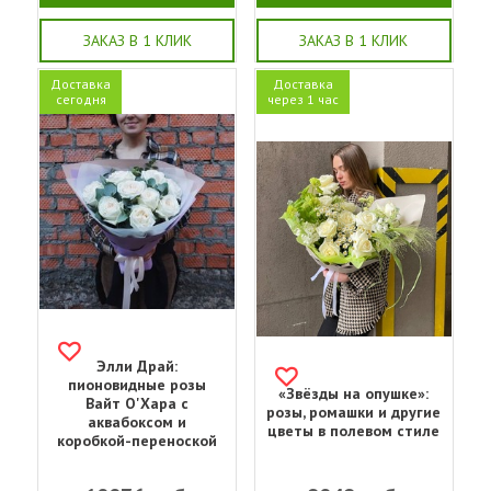
ЗАКАЗ В 1 КЛИК
ЗАКАЗ В 1 КЛИК
Доставка
Доставка
сегодня
через 1 час
Элли Драй:
пионовидные розы
«Звёзды на опушке»:
Вайт О'Хара с
розы, ромашки и другие
аквабоксом и
цветы в полевом стиле
коробкой-переноской