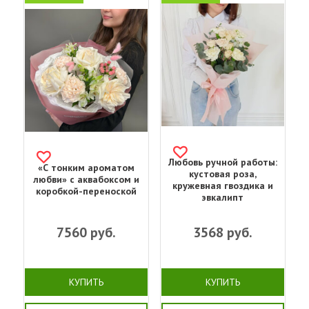
Любовь ручной работы:
«С тонким ароматом
кустовая роза,
любви» с аквабоксом и
кружевная гвоздика и
коробкой-переноской
эвкалипт
7560
руб.
3568
руб.
КУПИТЬ
КУПИТЬ