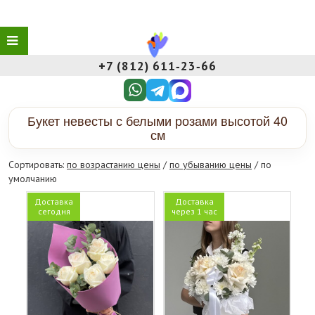
+7 (812) 611‑23‑66
Букет невесты с белыми розами высотой 40
см
Сортировать:
по возрастанию цены
/
по убыванию цены
/ по
умолчанию
Доставка
Доставка
сегодня
через 1 час