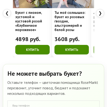
Букет с пионом,
Ты моё солнышко:
Любовь
❮
❯
эустомой и
букет из розовых
работы:
кустовой розой
гвоздик,
роза, к
«Клубничное
альстромерий и
гвоздик
мороженое»
белой розы
эвкали
4898
руб.
3608
руб.
356
КУПИТЬ
КУПИТЬ
К
Не можете выбрать букет?
Оставьте телефон — цветочная помощница RoseMarkt
перезвонит, уточнит повод, бюджет и подскажет
несколько подходящих вариантов.