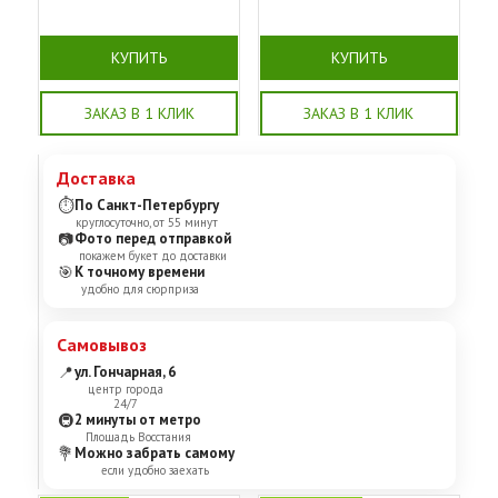
КУПИТЬ
КУПИТЬ
ЗАКАЗ В 1 КЛИК
ЗАКАЗ В 1 КЛИК
Доставка
⏱
По Санкт-Петербургу
круглосуточно, от 55 минут
📷
Фото перед отправкой
покажем букет до доставки
🎯
К точному времени
удобно для сюрприза
Самовывоз
📍
ул. Гончарная, 6
центр города
24/7
🚇
2 минуты от метро
Площадь Восстания
💐
Можно забрать самому
если удобно заехать