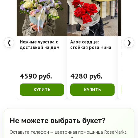
Нежные чувства с
Алое сердце:
Шляпна
❮
❯
доставкой на дом
стойкая роза Нина
Недели
рассвет
4762
руб.
4590
руб.
4280
руб.
399
КУПИТЬ
КУПИТЬ
К
Не можете выбрать букет?
Оставьте телефон — цветочная помощница RoseMarkt