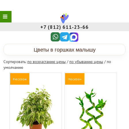
+7 (812) 611‑23‑66
Цветы в горшках малышу
Сортировать:
по возрастанию цены
/
по убыванию цены
/ по
умолчанию
Несезон
Несезон