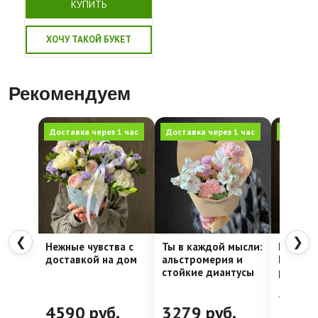
КУПИТЬ
ХОЧУ ТАКОЙ БУКЕТ
Рекомендуем
Доставка через 1 час
Доставка через 1 час
Доставка
❮
❯
Нежные чувства с
Ты в каждой мысли:
Шляпна
доставкой на дом
альстромерия и
Недели
стойкие диантусы
рассвет
4762
руб.
4590
руб.
3279
руб.
399