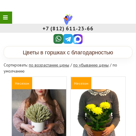
+7 (812) 611‑23‑66
Цветы в горшках с благодарностью
Сортировать:
по возрастанию цены
/
по убыванию цены
/ по
умолчанию
Несезон
Несезон