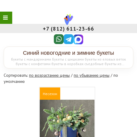
+7 (812) 611‑23‑66
Синий новогодние и зимние букеты
букеты с мандаринами букеты с шишками букеты из еловых веток
букеты с конфетами букеты в коробках съедобные букеты из
фруктов рождественские венки венки из еловых веток венки из
шишек букеты с хлопком букеты-ёлки букеты с розами
Сортировать:
по возрастанию цены
/
по убыванию цены
/ по
умолчанию
Несезон