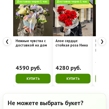
Доставка через 1 час
Доставка через 1 час
Доставка
Нежные чувства с
Алое сердце:
Шляпна
❮
❯
доставкой на дом
стойкая роза Нина
Недели
рассвет
4762
руб.
4590
руб.
4280
руб.
399
КУПИТЬ
КУПИТЬ
К
Не можете выбрать букет?