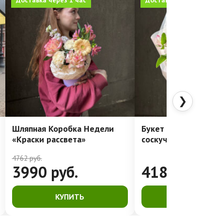
Доставка через 1 час
Доставка через 1 час
❯
Шляпная Коробка Недели
Букет для тех, кто
«Краски рассвета»
соскучился
4762
руб.
3990
руб.
4182
руб.
КУПИТЬ
КУПИТЬ