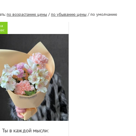
ать:
по возрастанию цены
/
по убыванию цены
/ по умолчанию
ка
час
Ты в каждой мысли: