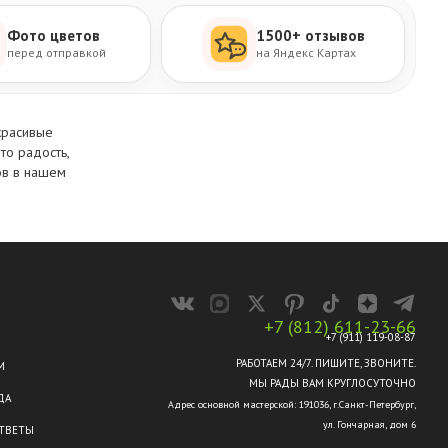
Фото цветов
1500+ отзывов
перед отправкой
на Яндекс Картах
красивые
то радость,
ов
в нашем
+7 (812) 611-23-66
+7 (911) 119-08-87
РАБОТАЕМ 24/7. ПИШИТЕ, ЗВОНИТЕ.
М
МЫ РАДЫ ВАМ КРУГЛОСУТОЧНО
ДА
Адрес основной мастерской: 191036, г.Санкт-Петербург,
ул. Гончарная, дом 6
ТВЕТЫ