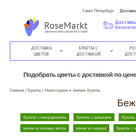
Санкт-Петербург
Доставка
Доставк
бесплатно
ДОСТАВКА
БУКЕТЫ С
РО
ЦВЕТОВ
ДОСТАВКОЙ
ДОСТ
Подобрать цветы с доставкой по цене
Главная
/
Букеты
/
Новогодние и зимние букеты
Беж
букеты с мандаринами
букеты с шишками
букеты
венки из еловых веток
венки из шишек
букеты с 