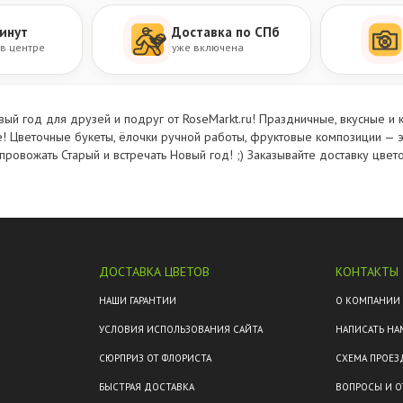
инут
Доставка по СПб
 в центре
уже включена
ый год для друзей и подруг от RoseMarkt.ru! Праздничные, вкусные и 
 Цветочные букеты, ёлочки ручной работы, фруктовые композиции — э
 провожать Старый и встречать Новый год! ;) Заказывайте
доставку цвет
ДОСТАВКА ЦВЕТОВ
КОНТАКТЫ
М
НАШИ ГАРАНТИИ
О КОМПАНИИ
УСЛОВИЯ ИСПОЛЬЗОВАНИЯ САЙТА
НАПИСАТЬ НА
СЮРПРИЗ ОТ ФЛОРИСТА
СХЕМА ПРОЕЗ
БЫСТРАЯ ДОСТАВКА
ВОПРОСЫ И О