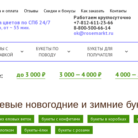
 и оплата
Отзывы
Скидки и бонусы
Как заказать
Контакты
Работаем круглосуточно
а цветов по СПб 24/7
+7‑812‑611‑23‑66
, от ~ 55 мин.
8‑800‑500‑66‑14
ok@rosemarkt.ru
ЗЫ С
БУКЕТЫ ПО
БУКЕТЫ ДЛЯ
АВКОЙ
ПОВОДУ
ПОЛУЧАТЕЛЯ
:
до 3 000 ₽
3 000 — 4 000 ₽
4 000 — 
евые новогодние и зимние бу
 из еловых веток
букеты с конфетами
букеты в коробках
хлопком
букеты-ёлки
букеты с розами