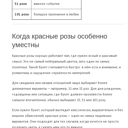
51 роза
важное событие
101 роза
большое признание в любви
Когда красные розы особенно
уместны
Красные розы хорошо работают там, где нужен ясный и красивый
смысл. Это не самый нейтральный цветок, зато один из самых
понятных. Такой букет считывается быстро: в нём есть и внимание, и
романтика, и ощущение серьёзности намерений.
Для свидания или начала отношений чаще выбирают более
деликатные варианты — например, 11 или 15 роз. Для дня рождения,
годовщины или ситуации, где букет должен произвести более
сильное впечатление, обычно выбирают 25,
51
или
101 розу
.
Если нужен букет, который выглядит классически, выразительно и без
лишних объяснений, красные розы — один из самых надежных
вариантов. Они подходят для тех случаев, когда хочется не просто
подарить цветы, а сказать ими что-то важное.