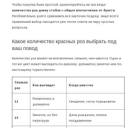
Чтобы покупка была простой, ориентируйтесь на три вещи:
количество роз
,
длину стебля
и
общее впечатление от букета
.
Необязательно долго сравнивать все карточки подряд: чаще всего
правильный выбор находится уже после ответа на пару простых
вопросов.
Какое количество красных роз выбрать под
ваш повод
Количество роз влияет на впечатление сильнее, чем кажется. Один и
тот же цвет может выглядеть по-разному: деликатно, заметно или по-
настоящему торжественно.
Сколько
Как выглядит
Когда уместно
роз
Романтично и
11
Свидание, «хочу порадовать»
деликатно
Заметно, но без
День рождения, теплое
15
перегруза
поздравление