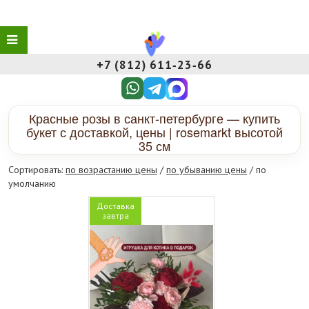
+7 (812) 611‑23‑66
Красные розы в санкт-петербурге — купить
букет с доставкой, цены | rosemarkt высотой
35 см
Сортировать:
по возрастанию цены
/
по убыванию цены
/ по
умолчанию
Доставка
завтра