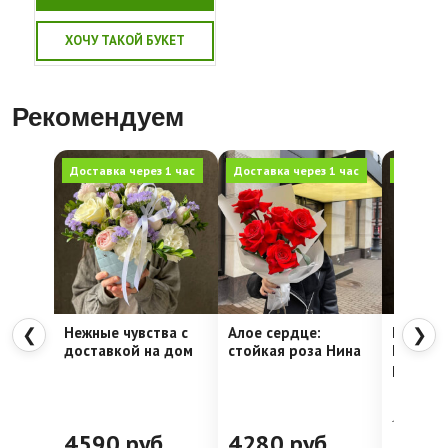
ХОЧУ ТАКОЙ БУКЕТ
Рекомендуем
Доставка через 1 час
Доставка через 1 час
Доставка
Нежные чувства с
Алое сердце:
Шляпна
❮
❯
доставкой на дом
стойкая роза Нина
Недели
рассвет
4762
руб.
4590
руб.
4280
руб.
399