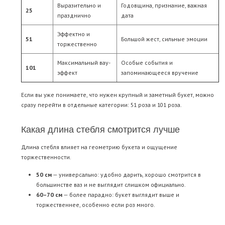
Выразительно и
Годовщина, признание, важная
25
празднично
дата
Эффектно и
51
Большой жест, сильные эмоции
торжественно
Максимальный вау-
Особые события и
101
эффект
запоминающееся вручение
Если вы уже понимаете, что нужен крупный и заметный букет, можно
сразу перейти в отдельные категории:
51 роза
и
101 роза
.
Какая длина стебля смотрится лучше
Длина стебля влияет на геометрию букета и ощущение
торжественности.
50 см
— универсально: удобно дарить, хорошо смотрится в
большинстве ваз и не выглядит слишком официально.
60–70 см
— более парадно: букет выглядит выше и
торжественнее, особенно если роз много.