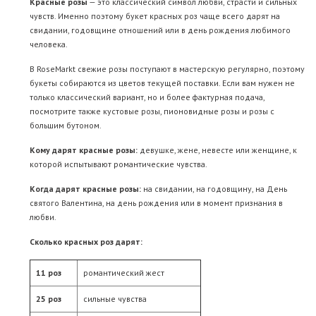
Красные розы
— это классический символ любви, страсти и сильных
чувств. Именно поэтому букет красных роз чаще всего дарят на
свидании, годовщине отношений или в день рождения любимого
человека.
В RoseMarkt свежие розы поступают в мастерскую регулярно, поэтому
букеты собираются из цветов текущей поставки. Если вам нужен не
только классический вариант, но и более фактурная подача,
посмотрите также
кустовые розы
,
пионовидные розы
и
розы с
большим бутоном
.
Кому дарят красные розы:
девушке, жене, невесте или женщине, к
которой испытывают романтические чувства.
Когда дарят красные розы:
на свидании, на годовщину, на День
святого Валентина, на день рождения или в момент признания в
любви.
Сколько красных роз дарят:
11 роз
романтический жест
25 роз
сильные чувства