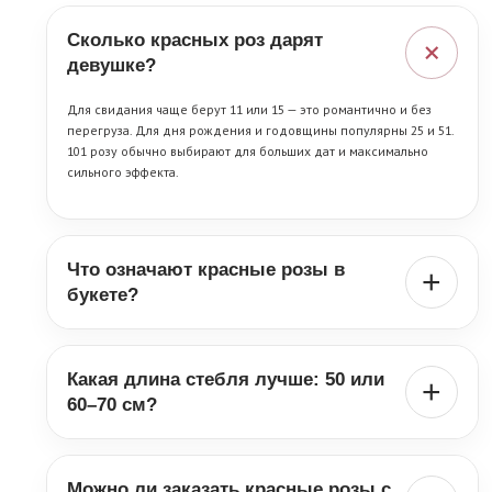
Сколько красных роз дарят
+
девушке?
Для свидания чаще берут 11 или 15 — это романтично и без
перегруза. Для дня рождения и годовщины популярны 25 и 51.
101 розу обычно выбирают для больших дат и максимально
сильного эффекта.
Что означают красные розы в
+
букете?
Красные розы — это любовь, сильные чувства и серьёзный жест.
Такой букет чаще всего читается как признание, уважение и
Какая длина стебля лучше: 50 или
ясное романтическое намерение.
+
60–70 см?
50 см — универсальный вариант на каждый день. 60–70 см
выглядит более торжественно и парадно, особенно в букетах
Можно ли заказать красные розы с
из 25, 51 и 101 розы.