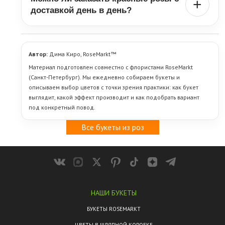
+
доставкой день в день?
Да, если нужные розы есть в наличии и заказ оформлен
заранее. Букет собирается ближе ко времени отправки, чтобы
цветы приехали максимально свежими.
Автор:
Дима Киро, RoseMarkt™
Материал подготовлен совместно с флористами RoseMarkt
(Санкт-Петербург). Мы ежедневно собираем букеты и
описываем выбор цветов с точки зрения практики: как букет
выглядит, какой эффект производит и как подобрать вариант
под конкретный повод.
Все букеты из роз
НАШИ БУКЕТЫ
БУКЕТЫ ROSEMARKT