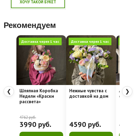
ХОЧУ ТАКОЙ БУКЕТ
Рекомендуем
Доставка через 1 час
Доставка через 1 час
Доставка
Шляпная Коробка
Нежные чувства с
Алое се
❮
❯
Недели «Краски
доставкой на дом
стойкая
рассвета»
4762
руб.
3990
руб.
4590
руб.
428