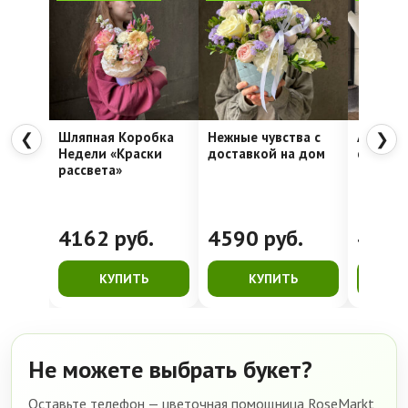
Шляпная Коробка
Нежные чувства с
Алое се
❮
❯
Недели «Краски
доставкой на дом
стойкая
рассвета»
4162
руб.
4590
руб.
428
КУПИТЬ
КУПИТЬ
К
Не можете выбрать букет?
Оставьте телефон — цветочная помощница RoseMarkt