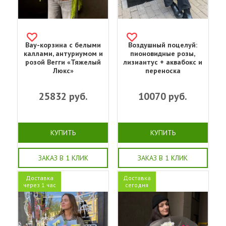
Вау-корзина с белыми
Воздушный поцелуй:
каллами, антуриумом и
пионовидные розы,
розой Вегги «Тяжелый
лизиантус + аквабокс и
Люкс»
переноска
25832
руб.
10070
руб.
КУПИТЬ
КУПИТЬ
ЗАКАЗ В 1 КЛИК
ЗАКАЗ В 1 КЛИК
Доставка
Доставка
через 1 час
сегодня