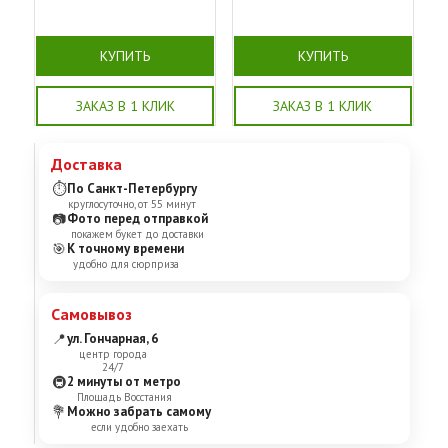
КУПИТЬ
КУПИТЬ
ЗАКАЗ В 1 КЛИК
ЗАКАЗ В 1 КЛИК
Доставка
⏱
По Санкт-Петербургу
круглосуточно, от 55 минут
📷
Фото перед отправкой
покажем букет до доставки
🎯
К точному времени
удобно для сюрприза
Самовывоз
📍
ул. Гончарная, 6
центр города
24/7
🚇
2 минуты от метро
Площадь Восстания
💐
Можно забрать самому
если удобно заехать