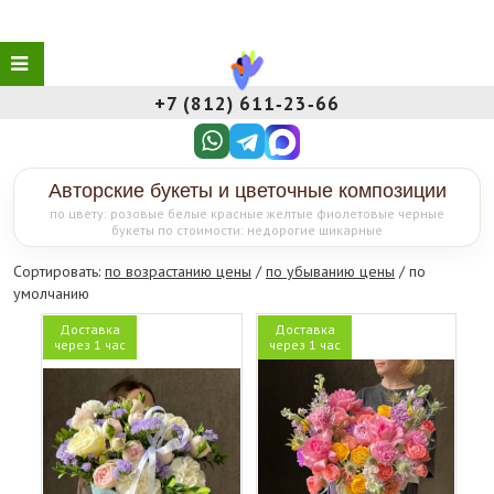
+7 (812) 611‑23‑66
Авторские букеты и цветочные композиции
по цвету: розовые белые красные желтые фиолетовые черные
букеты по стоимости: недорогие шикарные
Сортировать:
по возрастанию цены
/
по убыванию цены
/ по
умолчанию
Доставка
Доставка
через 1 час
через 1 час