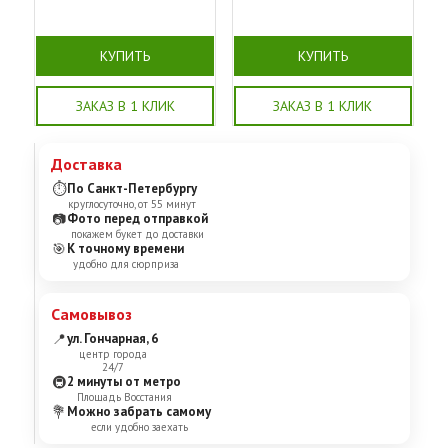
КУПИТЬ
КУПИТЬ
ЗАКАЗ В 1 КЛИК
ЗАКАЗ В 1 КЛИК
Доставка
⏱
По Санкт-Петербургу
круглосуточно, от 55 минут
📷
Фото перед отправкой
покажем букет до доставки
🎯
К точному времени
удобно для сюрприза
Самовывоз
📍
ул. Гончарная, 6
центр города
24/7
🚇
2 минуты от метро
Площадь Восстания
💐
Можно забрать самому
если удобно заехать