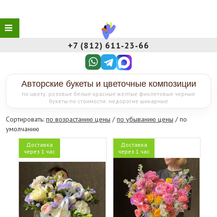
+7 (812) 611‑23‑66
Авторские букеты и цветочные композиции
по цвету: розовые белые красные желтые фиолетовые черные
букеты по стоимости: недорогие шикарные
Сортировать:
по возрастанию цены
/
по убыванию цены
/ по
умолчанию
Доставка
Доставка
через 1 час
через 1 час