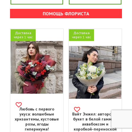
ПОМОЩЬ ФЛОРИСТА
Доставка
Доставка
через 1 час
через 1 час
Любовь с первого
укуса: волшебные
Вайт Энжел: авторский
хризантемы, кустовые
букет в белой гамме с
розы, ягоды
аквабоксом и
гиперикума!
коробкой-переноской