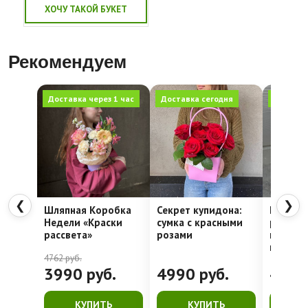
ХОЧУ ТАКОЙ БУКЕТ
Рекомендуем
Доставка через 1 час
Доставка сегодня
Доставк
❮
❯
Шляпная Коробка
Секрет купидона:
Космост
Недели «Краски
сумка с красными
разноц
рассвета»
розами
гипсофи
коробк
4762
руб.
3990
руб.
4990
руб.
463
КУПИТЬ
КУПИТЬ
К