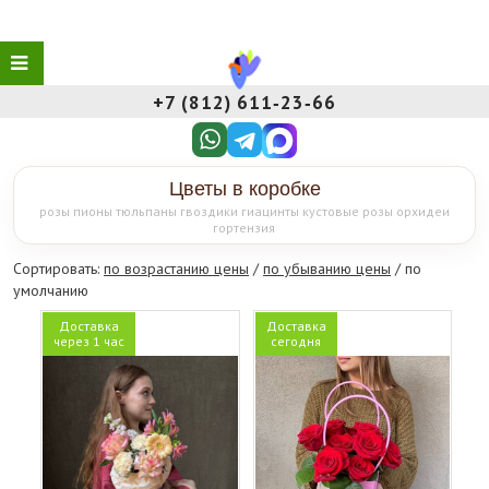
+7 (812) 611‑23‑66
Цветы в коробке
розы пионы тюльпаны гвоздики гиацинты кустовые розы орхидеи
гортензия
Сортировать:
по возрастанию цены
/
по убыванию цены
/ по
умолчанию
Доставка
Доставка
через 1 час
сегодня