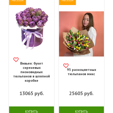
Несезон
Несезон
Вивьен: букет
сиреневых
95 разноцветных
пионовидных
тюльпанов микс
тюльпанов в шляпной
коробке
13065
руб.
25605
руб.
КУПИТЬ
КУПИТЬ