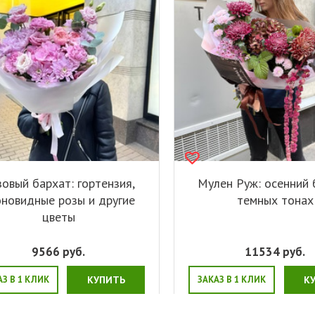
овый бархат: гортензия,
Мулен Руж: осенний 
оновидные розы и другие
темных тонах
цветы
9566
руб.
11534
руб.
АЗ В 1 КЛИК
КУПИТЬ
ЗАКАЗ В 1 КЛИК
К