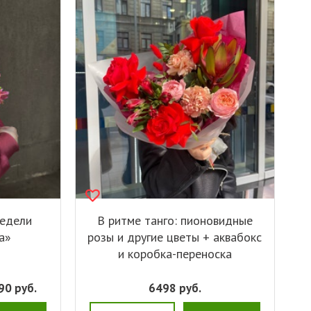
едели
В ритме танго: пионовидные
а»
розы и другие цветы + аквабокс
и коробка-переноска
90
руб.
6498
руб.