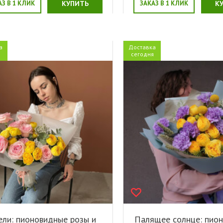
АЗ В 1 КЛИК
КУПИТЬ
ЗАКАЗ В 1 КЛИК
К
а
Доставка
я
сегодня
ли: пионовидные розы и
Палящее солнце: пио