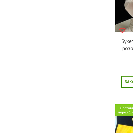
Буке
розо
ЗАК
Достав
через 1 