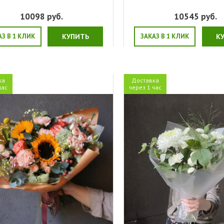
10098
руб.
10545
руб.
АЗ В 1 КЛИК
КУПИТЬ
ЗАКАЗ В 1 КЛИК
К
ка
Доставка
час
через 1 час