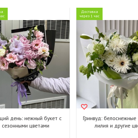
ка
Доставка
час
через 1 час
щий день: нежный букет с
Гринвуд: белоснежные 
сезонными цветами
лилия и другие ц