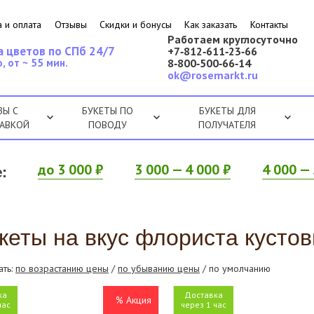
 и оплата
Отзывы
Скидки и бонусы
Как заказать
Контакты
Работаем круглосуточно
а цветов по СПб 24/7
+7‑812‑611‑23‑66
, от ~ 55 мин.
8‑800‑500‑66‑14
ok@rosemarkt.ru
ЗЫ С
БУКЕТЫ ПО
БУКЕТЫ ДЛЯ
АВКОЙ
ПОВОДУ
ПОЛУЧАТЕЛЯ
:
до 3 000 ₽
3 000 — 4 000 ₽
4 000 — 
кеты на вкус флориста кусто
ать:
по возрастанию цены
/
по убыванию цены
/ по умолчанию
ка
Доставка
% Акция
час
через 1 час