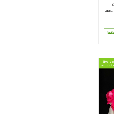
аква
ЗАК
Достав
через 1 