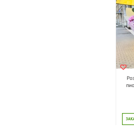
Роз
пи
ЗАК