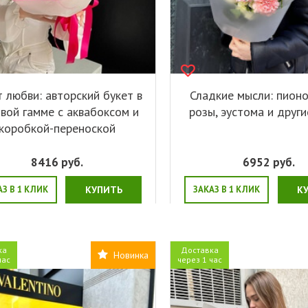
т любви: авторский букет в
Сладкие мысли: пион
вой гамме с аквабоксом и
розы, эустома и друг
коробкой-переноской
8416
руб.
6952
руб.
АЗ В 1 КЛИК
КУПИТЬ
ЗАКАЗ В 1 КЛИК
К
ка
Доставка
Новинка
час
через 1 час