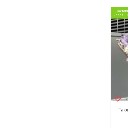
Достав
через 1 
Таю