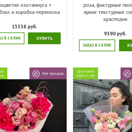
соцветия озотамнуса +
роза, фактурные гво
бокс и коробка-переноска
яркие текстурные со
краспедии
13338
руб.
9590
руб.
АЗ В 1 КЛИК
КУПИТЬ
ЗАКАЗ В 1 КЛИК
К
ка
Доставка
Хит продаж
час
через 1 час