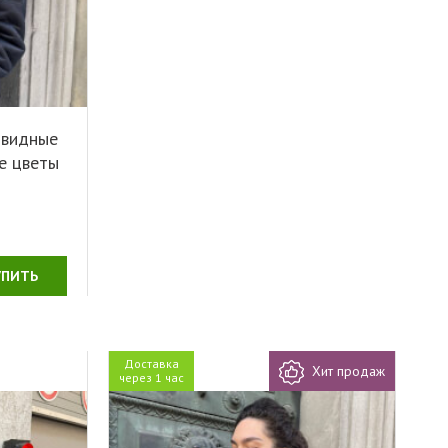
овидные
ие цветы
УПИТЬ
Доставка
Хит продаж
через 1 час