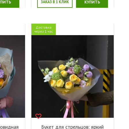
УПИТЬ
ЗАКАЗ В 1 КЛИК
КУПИТЬ
Доставка
через 1 час
новидная
Букет для стрельцов: яркий