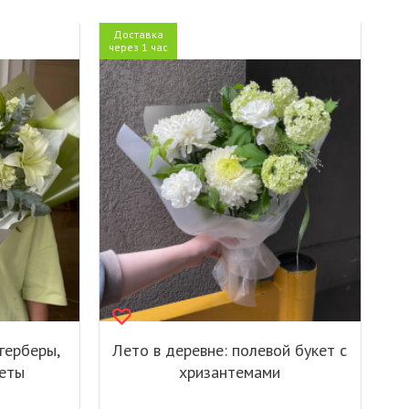
Доставка
через 1 час
герберы,
Лето в деревне: полевой букет с
веты
хризантемами