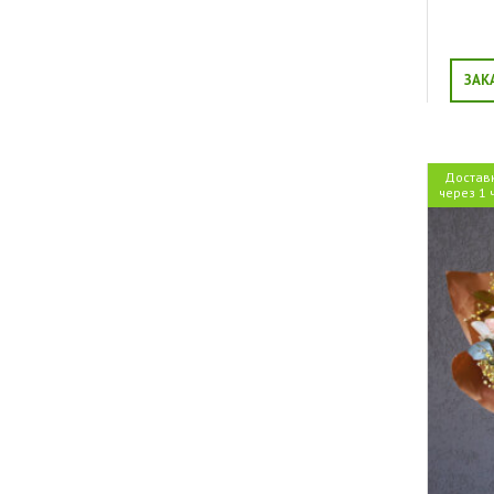
ЗАК
Достав
через 1 