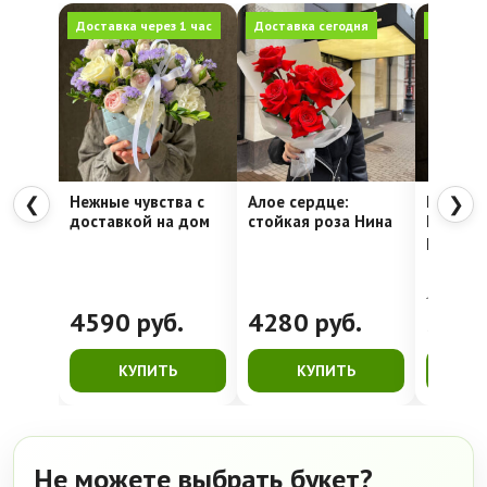
Доставка через 1 час
Доставка сегодня
Доставка
Нежные чувства с
Алое сердце:
Шляпна
❮
❯
доставкой на дом
стойкая роза Нина
Недели
рассвет
4762
руб.
4590
руб.
4280
руб.
399
КУПИТЬ
КУПИТЬ
К
Не можете выбрать букет?