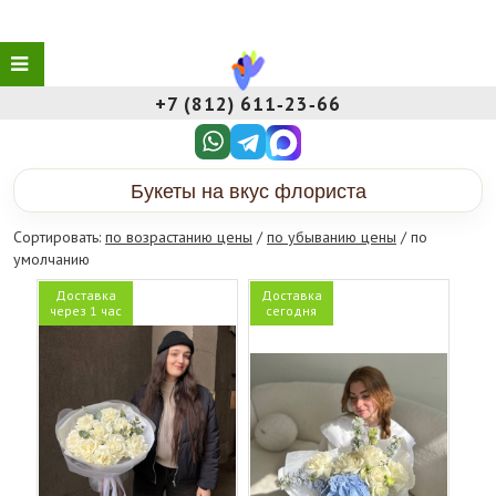
+7 (812) 611‑23‑66
Букеты на вкус флориста
Сортировать:
по возрастанию цены
/
по убыванию цены
/ по
умолчанию
Доставка
Доставка
через 1 час
сегодня