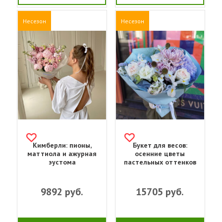
Несезон
Несезон
Кимберли: пионы,
Букет для весов:
маттиола и ажурная
осенние цветы
эустома
пастельных оттенков
9892
руб.
15705
руб.