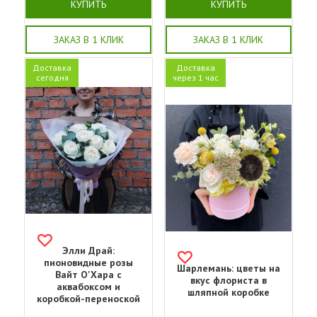
КУПИТЬ
КУПИТЬ
ЗАКАЗ В 1 КЛИК
ЗАКАЗ В 1 КЛИК
Доставка
Доставка
сегодня
через 1 час
Элли Драй:
пионовидные розы
Шарлемань: цветы на
Вайт О'Хара с
вкус флориста в
аквабоксом и
шляпной коробке
коробкой-переноской