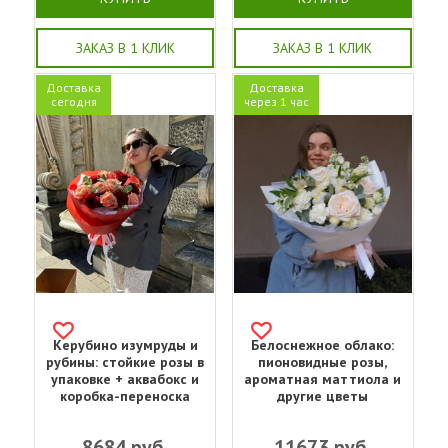
ЗАКАЗ В 1 КЛИК
ЗАКАЗ В 1 КЛИК
Доставка
Доставка
сегодня
через 1 час
Керубино изумруды и
Белоснежное облако:
рубины: стойкие розы в
пионовидные розы,
упаковке + аквабокс и
ароматная маттиола и
коробка-переноска
другие цветы
8684
руб.
11673
руб.