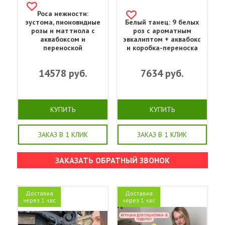
Роса нежности:
эустома, пионовидные
Белый танец: 9 белых
розы и маттиола с
роз с ароматным
аквабоксом и
эвкалиптом + аквабокс
переноской
и коробка-переноска
14578
руб.
7634
руб.
КУПИТЬ
КУПИТЬ
ЗАКАЗ В 1 КЛИК
ЗАКАЗ В 1 КЛИК
ЗАКАЗАТЬ ОБРАТНЫЙ ЗВОНОК
Доставка
Доставка
через 1 час
через 1 час