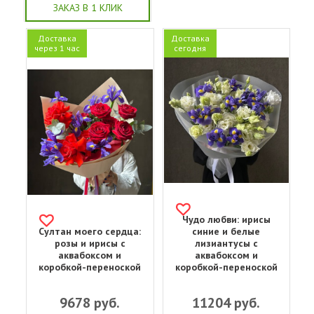
ЗАКАЗ В 1 КЛИК
Доставка
Доставка
через 1 час
сегодня
Чудо любви: ирисы
Султан моего сердца:
синие и белые
розы и ирисы с
лизиантусы с
аквабоксом и
аквабоксом и
коробкой-переноской
коробкой-переноской
9678
руб.
11204
руб.