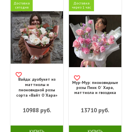
Доставка
Доставка
сегодня
через 1 час
Вайда: дуобукет из
Мур-Мур: пионовидные
маттиолы и
розы Пинк О` Хара,
пионовидной розы
маттиола и гвоздика
сорта «Вайт О`Хара»
10988
руб.
13710
руб.
КУПИТЬ
КУПИТЬ