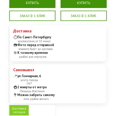
КУПИТЬ
КУПИТЬ
ЗАКАЗ В 1 КЛИК
ЗАКАЗ В 1 КЛИК
Доставка
⏱
По Санкт-Петербургу
круглосуточно, от 55 минут
📷
Фото перед отправкой
покажем букет до доставки
🎯
К точному времени
удобно для сюрприза
Самовывоз
📍
ул. Гончарная, 6
центр города
24/7
🚇
2 минуты от метро
Площадь Восстания
💐
Можно забрать самому
если удобно заехать
Доставка
сегодня