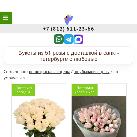
+7 (812) 611‑23‑66
Букеты из 51 розы с доставкой в санкт-
петербурге с любовью
Сортировать:
по возрастанию цены
/
по убыванию цены
/ по
умолчанию
Доставка
Доставка
сегодня
через 1 час