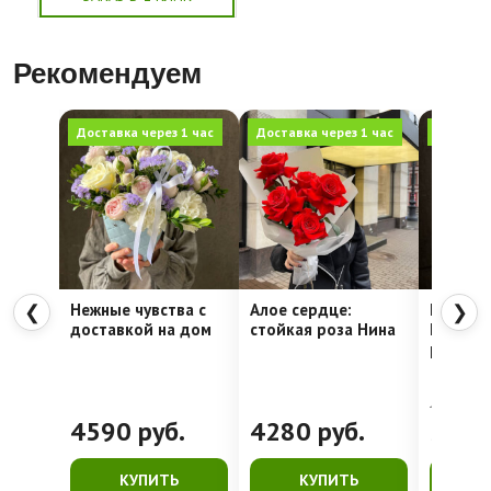
Рекомендуем
Доставка через 1 час
Доставка через 1 час
Доставка
Нежные чувства с
Алое сердце:
Шляпна
❮
❯
доставкой на дом
стойкая роза Нина
Недели
рассвет
4762
руб.
4590
руб.
4280
руб.
399
КУПИТЬ
КУПИТЬ
К