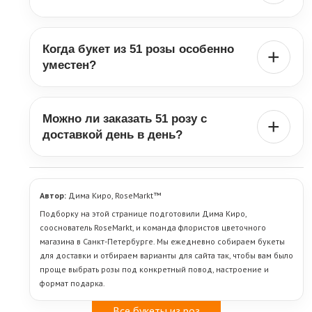
поставить букет в чистую воду, подрезать стебли, не держать
его на солнце, рядом с батареей и фруктами. К каждому букету
Чаще всего 51 розу дарят любимой девушке, жене, любимой
мы бесплатно прикладываем инструкцию по уходу и витамины
женщине или маме — в тех случаях, когда нужен заметный,
для свежести цветов.
Когда букет из 51 розы особенно
красивый и сильный по впечатлению букет.
+
уместен?
Он особенно хорошо подходит для дня рождения, признания
в любви, годовщины, 14 февраля, 8 Марта и других случаев,
Можно ли заказать 51 розу с
когда букет должен производить сильное праздничное
+
впечатление.
доставкой день в день?
Да, если нужные розы есть в наличии и заказ оформлен
заранее. Букет собирается ближе ко времени отправки, чтобы
он приехал максимально свежим и аккуратным.
Автор:
Дима Киро, RoseMarkt™
Подборку на этой странице подготовили Дима Киро,
сооснователь RoseMarkt, и команда флористов цветочного
магазина в Санкт-Петербурге. Мы ежедневно собираем букеты
для доставки и отбираем варианты для сайта так, чтобы вам было
проще выбрать розы под конкретный повод, настроение и
формат подарка.
Все букеты из роз