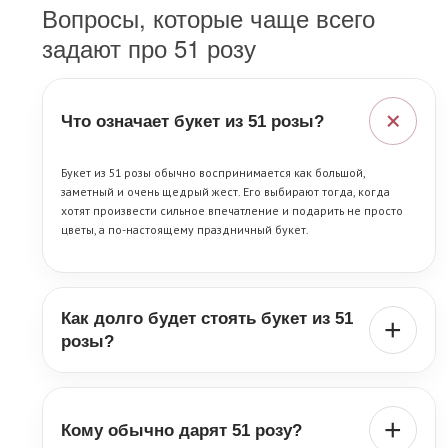
Вопросы, которые чаще всего
задают про 51 розу
+
Что означает букет из 51 розы?
Букет из 51 розы обычно воспринимается как большой,
заметный и очень щедрый жест. Его выбирают тогда, когда
хотят произвести сильное впечатление и подарить не просто
цветы, а по-настоящему праздничный букет.
Как долго будет стоять букет из 51
+
розы?
Срок зависит от свежести роз, сорта, температуры в
помещении и ухода после вручения. Обычно букет из 51 розы
при нормальном уходе радует несколько дней, а часто и
+
Кому обычно дарят 51 розу?
дольше. Чтобы цветы простояли как можно лучше, важно