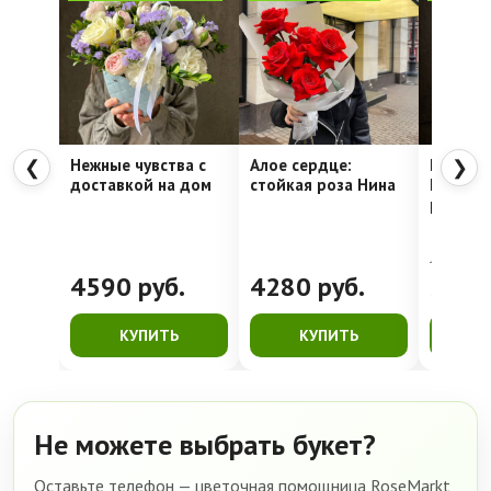
Нежные чувства с
Алое сердце:
Шляпна
❮
❯
доставкой на дом
стойкая роза Нина
Недели
рассвет
4762
руб.
4590
руб.
4280
руб.
399
КУПИТЬ
КУПИТЬ
К
Не можете выбрать букет?
Оставьте телефон — цветочная помощница RoseMarkt