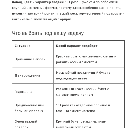
повод
,
цвет
и
характер подачи
. 101 роза — уже сам по себе очень
крупный и заметный формат, поэтому здесь особенно важно понять,
нужен ли вам яркий романтический жест, торжественный подарок или
максимально впечатляющий сюрприз.
Что выбрать под вашу задачу
Ситуация
Какой вариант подойдет
Красные розы с максимально сильным
Признание в любви
романтическим акцентом
Масштабный праздничный букет в
День рождения
подходящем цвете
Роскошный классический букет с
Годовщина
сильным впечатлением
Предложение или
101 роза как отдельное событие и
большой сюрприз
главный акцент момента
Очень важный
Крупный букет с максимальным
подарок
визуальным эффектом