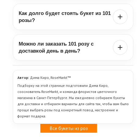
Он особенно хорошо подходит для признания в любви,
предложения, дня рождения, годовщины, 14 февраля, 8 Марта и
Как долго будет стоять букет из 101
других случаев, когда букет должен быть максимально
+
заметным и запоминающимся.
розы?
Срок зависит от свежести роз, сорта, температуры в
помещении и ухода после вручения. Обычно букет из 101 розы
Можно ли заказать 101 розу с
при нормальном уходе радует несколько дней, а часто и
+
дольше. Чтобы цветы простояли как можно лучше, важно
доставкой день в день?
поставить букет в чистую воду, подрезать стебли, не держать
его рядом с батареей и свежими фруктами, убирать в тень и не
Да, если нужные розы есть в наличии и заказ оформлен
оставлять под прямым солнцем. К каждому букету мы
заранее. Букет собирается ближе ко времени отправки, чтобы
бесплатно прикладываем инструкцию по уходу и витамины для
он приехал максимально свежим и аккуратным.
Автор:
Дима Киро, RoseMarkt™
свежести цветов.
Подборку на этой странице подготовили Дима Киро,
сооснователь RoseMarkt, и команда флористов цветочного
магазина в Санкт-Петербурге. Мы ежедневно собираем букеты
для доставки и отбираем варианты для сайта так, чтобы вам было
проще выбрать розы под конкретный повод, настроение и
формат подарка.
Все букеты из роз