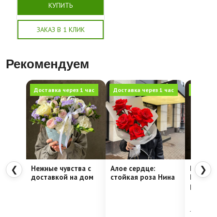
КУПИТЬ
ЗАКАЗ В 1 КЛИК
Рекомендуем
Доставка через 1 час
Доставка через 1 час
Доставка
Нежные чувства с
Алое сердце:
Шляпна
❮
❯
доставкой на дом
стойкая роза Нина
Недели
рассвет
4762
руб.