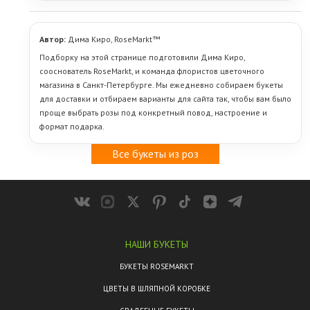
его рядом с батареей и свежими фруктами, убирать в тень и не
Да, если нужные розы есть в наличии и заказ оформлен
оставлять под прямым солнцем. К каждому букету мы
заранее. Букет собирается ближе ко времени отправки, чтобы
бесплатно прикладываем инструкцию по уходу и витамины для
он приехал максимально свежим и аккуратным.
Автор:
Дима Киро, RoseMarkt™
свежести цветов.
Подборку на этой странице подготовили Дима Киро,
сооснователь RoseMarkt, и команда флористов цветочного
магазина в Санкт-Петербурге. Мы ежедневно собираем букеты
для доставки и отбираем варианты для сайта так, чтобы вам было
проще выбрать розы под конкретный повод, настроение и
формат подарка.
Все букеты из роз
НАШИ БУКЕТЫ
БУКЕТЫ ROSEMARKT
ЦВЕТЫ В ШЛЯПНОЙ КОРОБКЕ