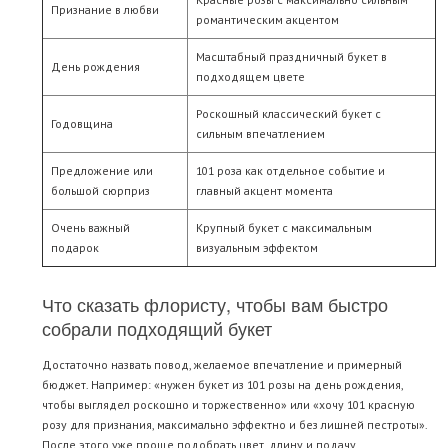
Признание в любви
романтическим акцентом
Масштабный праздничный букет в
День рождения
подходящем цвете
Роскошный классический букет с
Годовщина
сильным впечатлением
Предложение или
101 роза как отдельное событие и
большой сюрприз
главный акцент момента
Очень важный
Крупный букет с максимальным
подарок
визуальным эффектом
Что сказать флористу, чтобы вам быстро
собрали подходящий букет
Достаточно назвать повод, желаемое впечатление и примерный
бюджет. Например: «нужен букет из 101 розы на день рождения,
чтобы выглядел роскошно и торжественно» или «хочу 101 красную
розу для признания, максимально эффектно и без лишней пестроты».
После этого уже проще подобрать цвет, длину и подачу.