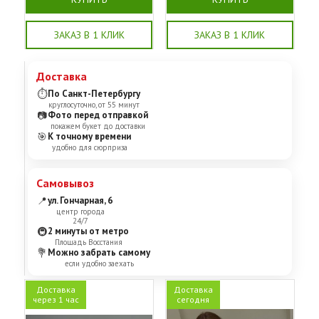
ЗАКАЗ В 1 КЛИК
ЗАКАЗ В 1 КЛИК
Доставка
⏱
По Санкт-Петербургу
круглосуточно, от 55 минут
📷
Фото перед отправкой
покажем букет до доставки
🎯
К точному времени
удобно для сюрприза
Самовывоз
📍
ул. Гончарная, 6
центр города
24/7
🚇
2 минуты от метро
Площадь Восстания
💐
Можно забрать самому
если удобно заехать
Доставка
Доставка
через 1 час
сегодня