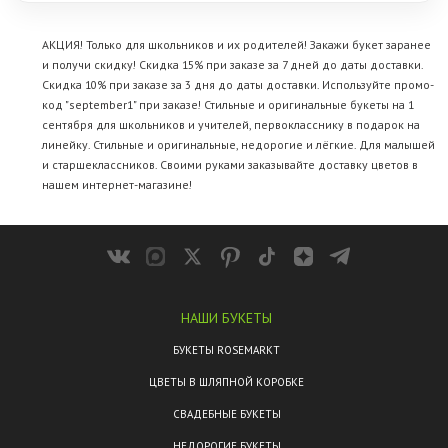
АКЦИЯ! Только для школьников и их родителей! Закажи букет заранее
и получи скидку! Скидка 15% при заказе за 7 дней до даты доставки.
Скидка 10% при заказе за 3 дня до даты доставки. Используйте промо-
код "september1" при заказе! Стильные и оригинальные букеты на 1
сентября для школьников и учителей, первокласснику в подарок на
линейку. Стильные и оригинальные, недорогие и лёгкие. Для малышей
и старшеклассников. Своими руками заказывайте
доставку цветов
в
нашем интернет-магазине!
НАШИ БУКЕТЫ
БУКЕТЫ ROSEMARKT
ЦВЕТЫ В ШЛЯПНОЙ КОРОБКЕ
СВАДЕБНЫЕ БУКЕТЫ
НЕДОРОГИЕ БУКЕТЫ