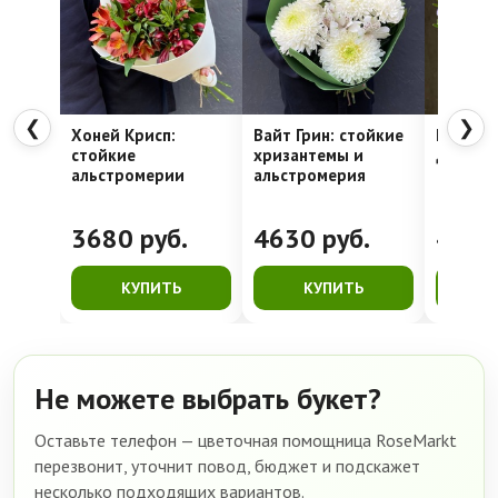
❮
❯
Хоней Крисп:
Вайт Грин: стойкие
Нежные 
стойкие
хризантемы и
достав
альстромерии
альстромерия
3680
руб.
4630
руб.
459
КУПИТЬ
КУПИТЬ
К
Не можете выбрать букет?
Оставьте телефон — цветочная помощница RoseMarkt
перезвонит, уточнит повод, бюджет и подскажет
несколько подходящих вариантов.