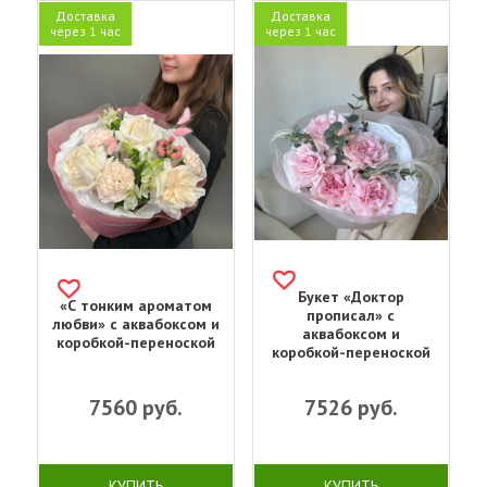
Доставка
Доставка
через 1 час
через 1 час
Букет «‎Доктор
«С тонким ароматом
прописал»‎ с
любви» с аквабоксом и
аквабоксом и
коробкой-переноской
коробкой-переноской
7560
руб.
7526
руб.
КУПИТЬ
КУПИТЬ