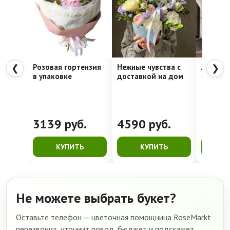
Розовая гортензия
Нежные чувства с
Алое се
❮
❯
в упаковке
доставкой на дом
стойкая
3139
руб.
4590
руб.
428
КУПИТЬ
КУПИТЬ
К
Не можете выбрать букет?
Оставьте телефон — цветочная помощница RoseMarkt
перезвонит, уточнит повод, бюджет и подскажет