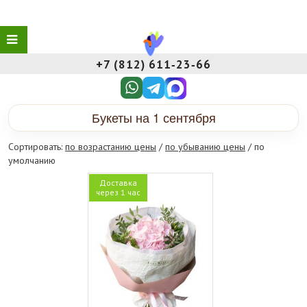
+7 (812) 611‑23‑66
Букеты на 1 сентября
Сортировать:
по возрастанию цены
/
по убыванию цены
/ по
умолчанию
Доставка
через 1 час