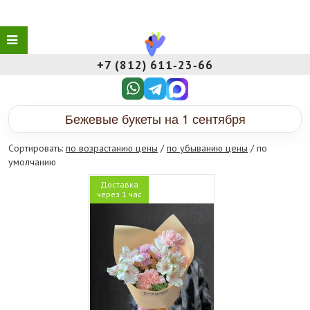
+7 (812) 611‑23‑66
Бежевые букеты на 1 сентября
Сортировать:
по возрастанию цены
/
по убыванию цены
/ по
умолчанию
Доставка
через 1 час