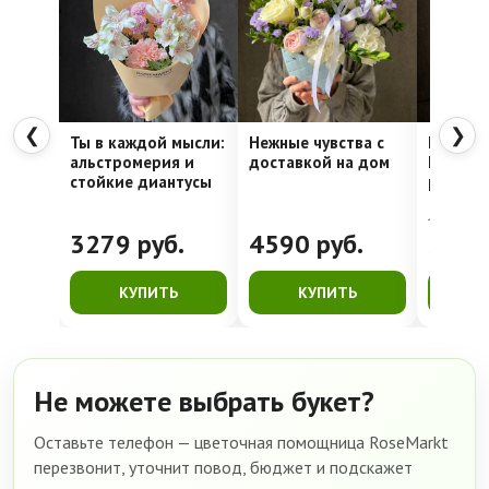
❮
❯
Ты в каждой мысли:
Нежные чувства с
Шляпна
альстромерия и
доставкой на дом
Недели
стойкие диантусы
рассвет
4762
руб.
3279
руб.
4590
руб.
399
КУПИТЬ
КУПИТЬ
К
Не можете выбрать букет?
Оставьте телефон — цветочная помощница RoseMarkt
перезвонит, уточнит повод, бюджет и подскажет