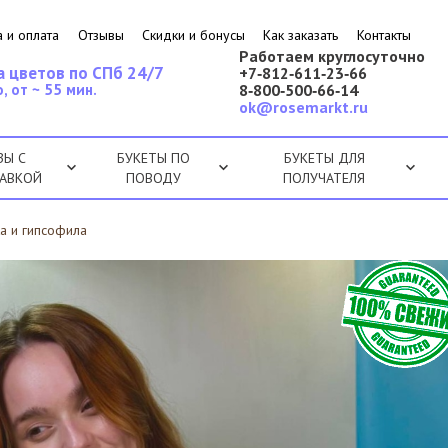
 и оплата
Отзывы
Скидки и бонусы
Как заказать
Контакты
Работаем круглосуточно
а цветов по СПб 24/7
+7‑812‑611‑23‑66
, от ~ 55 мин.
8‑800‑500‑66‑14
ok@rosemarkt.ru
ЗЫ С
БУКЕТЫ ПО
БУКЕТЫ ДЛЯ
АВКОЙ
ПОВОДУ
ПОЛУЧАТЕЛЯ
ка и гипсофила