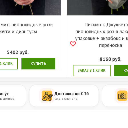
Смит: пионовидные розы
Письмо к Джульетт
Вегги и диантусы
пионовидных роз в лак
упаковке + аквабокс и 
переноска
5402
руб.
8160
руб.
 1 КЛИК
КУПИТЬ
ЗАКАЗ В 1 КЛИК
К
инут
Доставка по СПб
 в центре
уже включена