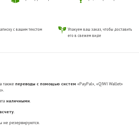
аписку с вашим текстом
Упакуем ваш заказ, чтобы доставить
его в свежем виде
 а также
переводы с помощью систем
«PayPal», «QIWI Wallet»
».
ата
наличными
.
асчету
.
ы не резервируются.