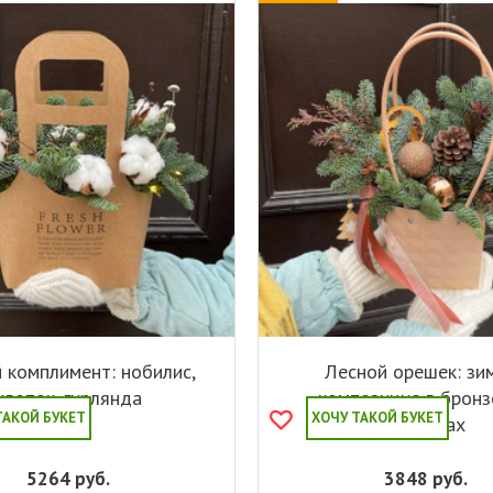
 комплимент: нобилис,
Лесной орешек: зи
хлопок, гирлянда
композиция в брон
ТАКОЙ БУКЕТ
ХОЧУ ТАКОЙ БУКЕТ
оттенках
5264
руб.
3848
руб.