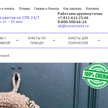
 и оплата
Отзывы
Скидки и бонусы
Как заказать
Контакты
Работаем круглосуточно
а цветов по СПб 24/7
+7‑812‑611‑23‑66
, от ~ 55 мин.
8‑800‑500‑66‑14
ok@rosemarkt.ru
ЗЫ С
БУКЕТЫ ПО
БУКЕТЫ ДЛЯ
АВКОЙ
ПОВОДУ
ПОЛУЧАТЕЛЯ
ляндой