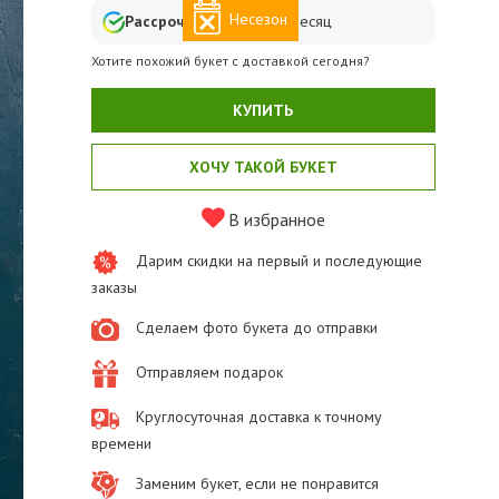
Несезон
Рассрочка
от
1827
₽ в месяц
Хотите похожий букет с доставкой сегодня?
КУПИТЬ
ХОЧУ ТАКОЙ БУКЕТ
В избранное
Дарим скидки на первый и последующие
заказы
Сделаем фото букета до отправки
Отправляем подарок
Круглосуточная доставка к точному
времени
Заменим букет, если не понравится