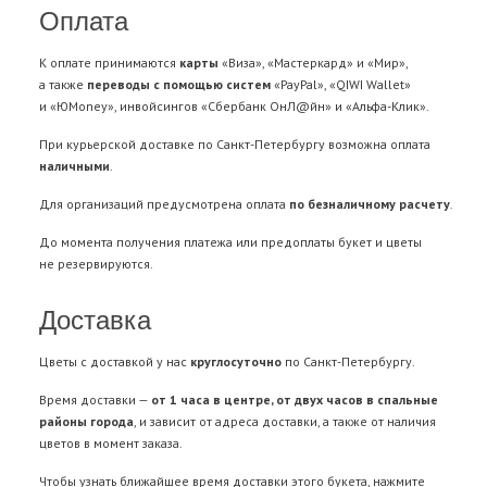
Оплата
К оплате принимаются
карты
«Виза», «Мастеркард» и «Мир»,
а также
переводы с помощью систем
«PayPal», «QIWI Wallet»
и «ЮMoney», инвойсингов «Сбербанк ОнЛ@йн» и «Альфа-Клик».
При курьерской доставке по Санкт-Петербургу возможна оплата
наличными
.
Для организаций предусмотрена оплата
по безналичному расчету
.
До момента получения платежа или предоплаты букет и цветы
не резервируются.
Доставка
Цветы с доставкой у нас
круглосуточно
по Санкт-Петербургу.
Время доставки —
от 1 часа в центре, от двух часов в спальные
районы города
, и зависит от адреса доставки, а также от наличия
цветов в момент заказа.
Чтобы узнать ближайшее время доставки этого букета, нажмите