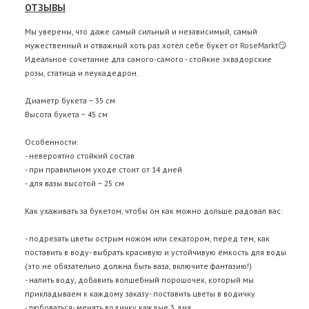
ОТЗЫВЫ
Мы уверены, что даже самый сильный и независимый, самый
мужественный и отважный хоть раз хотел себе букет от RoseMarkt😏
Идеальное сочетание для самого-самого - стойкие эквадорские
розы, статица и леукадедрон.
Диаметр букета ~ 35 см
Высота букета ~ 45 см
Особенности:
- невероятно стойкий состав
- при правильном уходе стоит от 14 дней
- для вазы высотой ~ 25 см
Как ухаживать за букетом, чтобы он как можно дольше радовал вас:
- подрезать цветы острым ножом или секатором, перед тем, как
поставить в воду- выбрать красивую и устойчивую ёмкость для воды
(это не обязательно должна быть ваза, включите фантазию!)
- налить воду, добавить волшебный порошочек, который мы
прикладываем к каждому заказу- поставить цветы в водичку
- любоваться- менять водичку каждые 3 дня