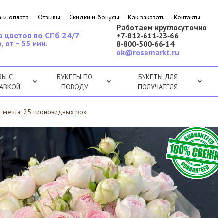
 и оплата
Отзывы
Скидки и бонусы
Как заказать
Контакты
Работаем круглосуточно
а цветов по СПб 24/7
+7‑812‑611‑23‑66
, от ~ 55 мин.
8‑800‑500‑66‑14
ok@rosemarkt.ru
ЗЫ С
БУКЕТЫ ПО
БУКЕТЫ ДЛЯ
АВКОЙ
ПОВОДУ
ПОЛУЧАТЕЛЯ
а мечта: 25 пионовидных роз