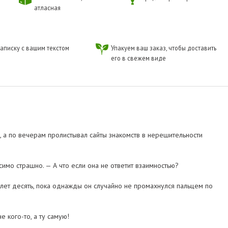
атласная
аписку с вашим текстом
Упакуем ваш заказ, чтобы доставить
его в свежем виде
, а по вечерам пролистывал сайты знакомств в нерешительности
имо страшно. — А что если она не ответит взаимностью?
лет десять, пока однажды он случайно не промахнулся пальцем по
е кого-то, а ту самую!