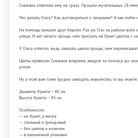
Снежана ответила ему не сразу. Прошло мучительных 28 мину
Что делать Стасу? Как договориться о свидании? И как пойти 
На помощь пришёл друг Кирилл. Раз уж Стас на районе всех зн
улице. И нет ничего проще, чем прислать ей букет цветов с 
У Стаса отлегло, ведь заказать цветы проще, чем переписыват
Цветы привезли Снежане вовремя, аккурат за полчаса до око
углом.
Ну а если вам тоже трудно заводить знакомства, то вы знаете, 
Диаметр букета ~ 40 см
Высота букета ~ 45 см
Особенности:
— не букет, а мечта
— стильный и трендовый
— без шипов и колючек
— в лаконичной упаковке