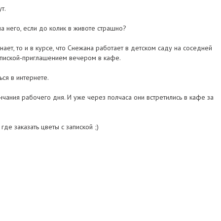
т.
на него, если до колик в животе страшно?
ает, то и в курсе, что Снежана работает в детском саду на соседней
запиской-приглашением вечером в кафе.
ься в интернете.
нчания рабочего дня. И уже через полчаса они встретились в кафе за
где заказать цветы с запиской ;)