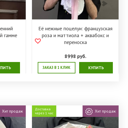
сенний
Её нежные поцелуи: французская
ой гамме
роза и маттиола + аквабокс и
переноска
8998
руб.
УПИТЬ
ЗАКАЗ В 1 КЛИК
КУПИТЬ
Доставка
Хит продаж
Хит продаж
через 1 час