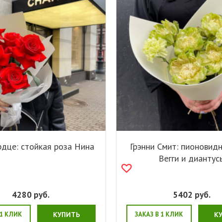
рдце: стойкая роза Нина
Грэнни Смит: пионовид
Вегги и диантус
4280
руб.
5402
руб.
 1 КЛИК
КУПИТЬ
ЗАКАЗ В 1 КЛИК
К