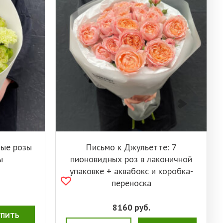
ные розы
Письмо к Джульетте: 7
ы
пионовидных роз в лаконичной
упаковке + аквабокс и коробка-
переноска
8160
руб.
УПИТЬ