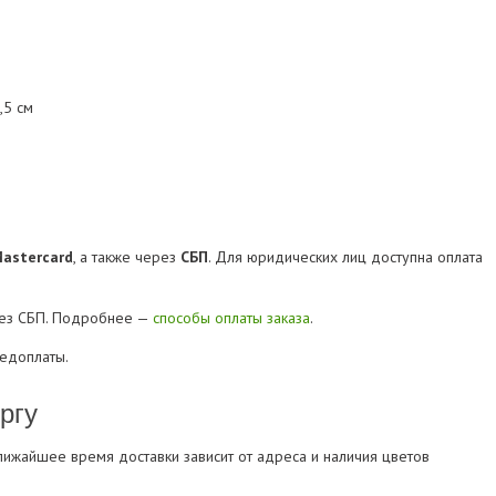
,5 см
Mastercard
, а также через
СБП
. Для юридических лиц доступна оплата
рез СБП. Подробнее —
способы оплаты заказа
.
редоплаты.
ргу
Ближайшее время доставки зависит от адреса и наличия цветов