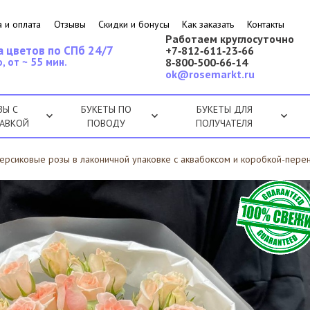
 и оплата
Отзывы
Скидки и бонусы
Как заказать
Контакты
Работаем круглосуточно
а цветов по СПб 24/7
+7‑812‑611‑23‑66
, от ~ 55 мин.
8‑800‑500‑66‑14
ok@rosemarkt.ru
ЗЫ С
БУКЕТЫ ПО
БУКЕТЫ ДЛЯ
АВКОЙ
ПОВОДУ
ПОЛУЧАТЕЛЯ
персиковые розы в лаконичной упаковке с аквабоксом и коробкой-пере