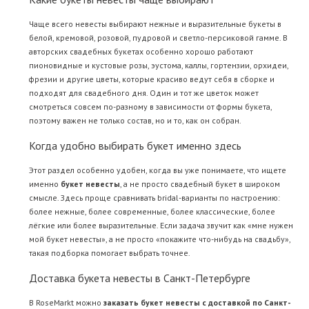
Чаще всего невесты выбирают нежные и выразительные букеты в
белой, кремовой, розовой, пудровой и светло-персиковой гамме. В
авторских свадебных букетах особенно хорошо работают
пионовидные и кустовые розы, эустома, каллы, гортензии, орхидеи,
фрезии и другие цветы, которые красиво ведут себя в сборке и
подходят для свадебного дня. Один и тот же цветок может
смотреться совсем по-разному в зависимости от формы букета,
поэтому важен не только состав, но и то, как он собран.
Когда удобно выбирать букет именно здесь
Этот раздел особенно удобен, когда вы уже понимаете, что ищете
именно
букет невесты
, а не просто свадебный букет в широком
смысле. Здесь проще сравнивать bridal-варианты по настроению:
более нежные, более современные, более классические, более
лёгкие или более выразительные. Если задача звучит как «мне нужен
мой букет невесты», а не просто «покажите что-нибудь на свадьбу»,
такая подборка помогает выбрать точнее.
Доставка букета невесты в Санкт-Петербурге
В RoseMarkt можно
заказать букет невесты с доставкой по Санкт-