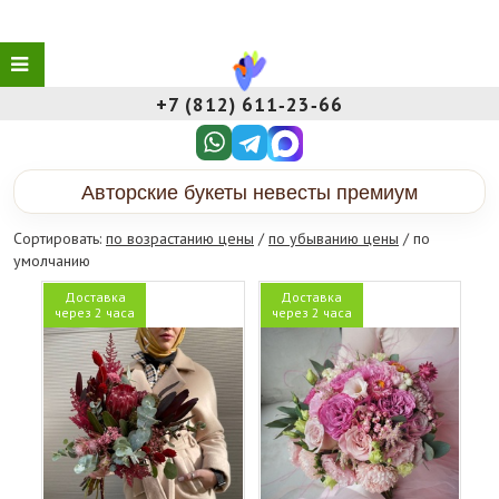
+7 (812) 611‑23‑66
Авторские букеты невесты премиум
Сортировать:
по возрастанию цены
/
по убыванию цены
/ по
умолчанию
Доставка
Доставка
через 2 часа
через 2 часа