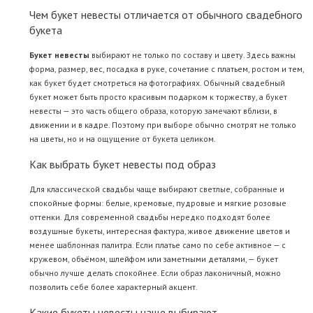
Чем букет невесты отличается от обычного свадебного
букета
Букет невесты
выбирают не только по составу и цвету. Здесь важны
форма, размер, вес, посадка в руке, сочетание с платьем, ростом и тем,
как букет будет смотреться на фотографиях. Обычный свадебный
букет может быть просто красивым подарком к торжеству, а букет
невесты — это часть общего образа, которую замечают вблизи, в
движении и в кадре. Поэтому при выборе обычно смотрят не только
на цветы, но и на ощущение от букета целиком.
Как выбрать букет невесты под образ
Для классической свадьбы чаще выбирают светлые, собранные и
спокойные формы: белые, кремовые, пудровые и мягкие розовые
оттенки. Для современной свадьбы нередко подходят более
воздушные букеты, интересная фактура, живое движение цветов и
менее шаблонная палитра. Если платье само по себе активное — с
кружевом, объёмом, шлейфом или заметными деталями, — букет
обычно лучше делать спокойнее. Если образ лаконичный, можно
позволить себе более характерный акцент.
Какие букеты невесты чаще выбирают