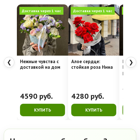
Доставка через 1 час
Доставка через 1 час
Доставка
Нежные чувства с
Алое сердце:
Шляпна
❮
❯
доставкой на дом
стойкая роза Нина
Недели
рассвет
4762
руб.
4590
руб.
4280
руб.
399
КУПИТЬ
КУПИТЬ
К