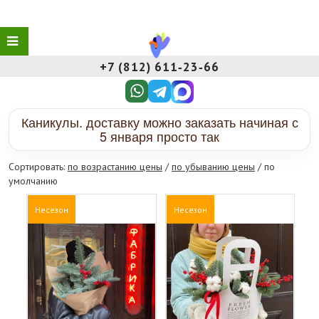
+7 (812) 611‑23‑66
Каникулы. доставку можно заказать начиная с
5 января просто так
Сортировать:
по возрастанию цены
/
по убыванию цены
/ по
умолчанию
Несезон
Несезон