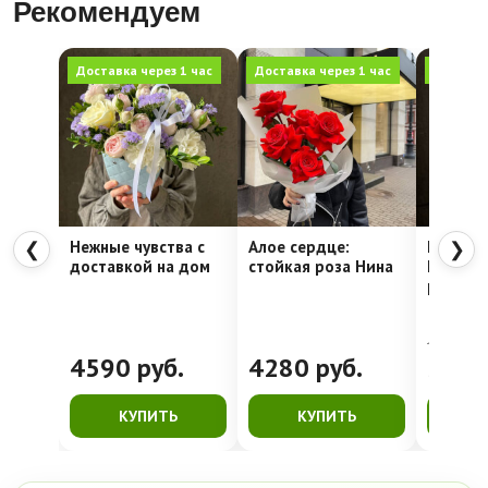
Рекомендуем
Доставка через 1 час
Доставка через 1 час
Доставка
Нежные чувства с
Алое сердце:
Шляпна
❮
❯
доставкой на дом
стойкая роза Нина
Недели
рассвет
4762
руб.
4590
руб.
4280
руб.
399
КУПИТЬ
КУПИТЬ
К