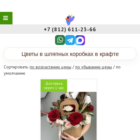
+7 (812) 611‑23‑66
Цветы в шляпных коробках в крафте
Сортировать:
по возрастанию цены
/
по убыванию цены
/ по
умолчанию
Доставка
через 1 час