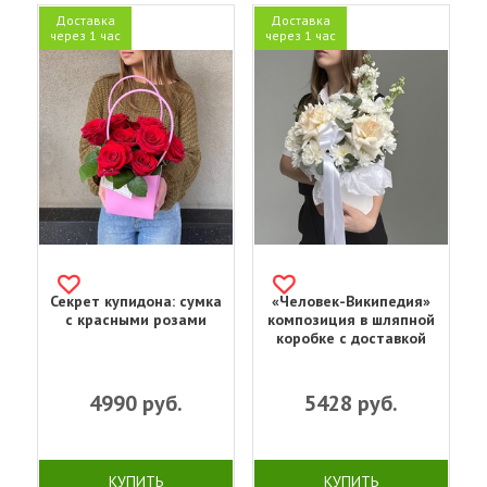
Доставка
Доставка
через 1 час
через 1 час
Секрет купидона: сумка
«Человек-Википедия»
с красными розами
композиция в шляпной
коробке с доставкой
4990
руб.
5428
руб.
КУПИТЬ
КУПИТЬ