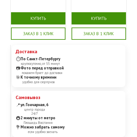
КУПИТЬ
КУПИТЬ
ЗАКАЗ В 1 КЛИК
ЗАКАЗ В 1 КЛИК
Доставка
⏱
По Санкт-Петербургу
круглосуточно, от 55 минут
📷
Фото перед отправкой
покажем букет до доставки
🎯
К точному времени
удобно для сюрприза
Самовывоз
📍
ул. Гончарная, 6
центр города
24/7
🚇
2 минуты от метро
Площадь Восстания
💐
Можно забрать самому
если удобно заехать