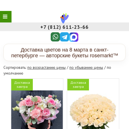
+7 (812) 611‑23‑66
Доставка цветов на 8 марта в санкт-
петербурге — авторские букеты rosemarkt™
Сортировать:
по возрастанию цены
/
по убыванию цены
/ по
умолчанию
Доставка
Доставка
завтра
завтра