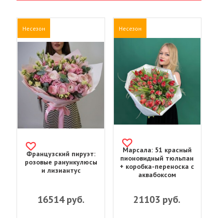
Несезон
Несезон
Марсала: 51 красный
Французский пируэт:
пионовидный тюльпан
розовые ранункулюсы
+ коробка-переноска с
и лизиантус
аквабоксом
16514
руб.
21103
руб.