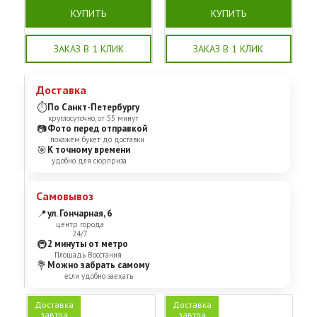
КУПИТЬ
КУПИТЬ
ЗАКАЗ В 1 КЛИК
ЗАКАЗ В 1 КЛИК
Доставка
⏱
По Санкт-Петербургу
круглосуточно, от 55 минут
📷
Фото перед отправкой
покажем букет до доставки
🎯
К точному времени
удобно для сюрприза
Самовывоз
📍
ул. Гончарная, 6
центр города
24/7
🚇
2 минуты от метро
Площадь Восстания
💐
Можно забрать самому
если удобно заехать
Доставка
Доставка
завтра
завтра