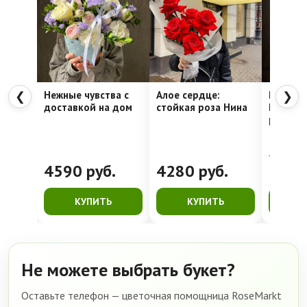
Нежные чувства с
Алое сердце:
Шляпна
❮
❯
доставкой на дом
стойкая роза Нина
Недели
рассвет
4762
руб.
4590
руб.
4280
руб.
399
КУПИТЬ
КУПИТЬ
К
Не можете выбрать букет?
Оставьте телефон — цветочная помощница RoseMarkt