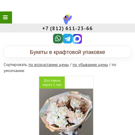
+7 (812) 611‑23‑66
Букеты в крафтовой упаковке
Сортировать:
по возрастанию цены
/
по убыванию цены
/ по
умолчанию
Доставка
через 1 час