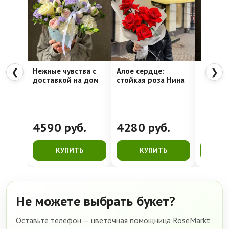
Нежные чувства с
Алое сердце:
Шляпна
❮
❯
доставкой на дом
стойкая роза Нина
Недели
рассвет
4590
руб.
4280
руб.
416
КУПИТЬ
КУПИТЬ
К
Не можете выбрать букет?
Оставьте телефон — цветочная помощница RoseMarkt