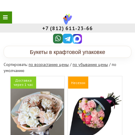
+7 (812) 611‑23‑66
Букеты в крафтовой упаковке
Сортировать:
по возрастанию цены
/
по убыванию цены
/ по
умолчанию
Доставка
Несезон
через 1 час