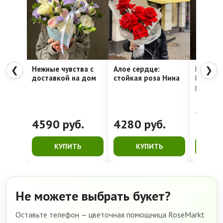
Нежные чувства с
Алое сердце:
Шляпна
❮
❯
доставкой на дом
стойкая роза Нина
Недели
рассвет
4762
руб.
4590
руб.
4280
руб.
399
КУПИТЬ
КУПИТЬ
К
Не можете выбрать букет?
Оставьте телефон — цветочная помощница RoseMarkt