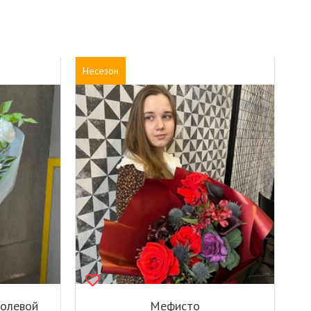
Несезон
полевой
Мефисто