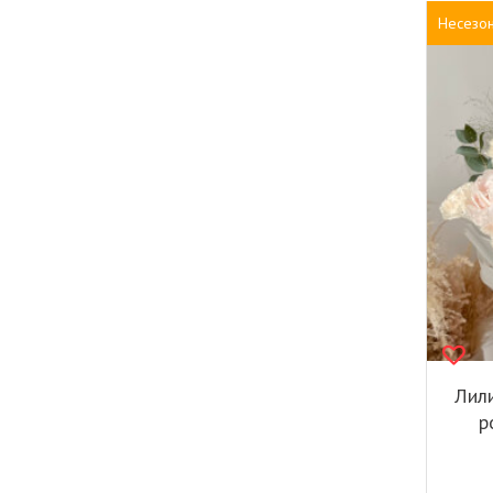
Несезо
Лил
р