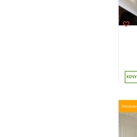
ХОЧУ
Несезо