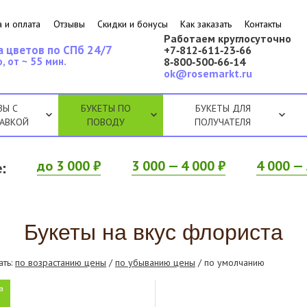
 и оплата
Отзывы
Скидки и бонусы
Как заказать
Контакты
Работаем круглосуточно
а цветов по СПб 24/7
+7‑812‑611‑23‑66
, от ~ 55 мин.
8‑800‑500‑66‑14
ok@rosemarkt.ru
ЗЫ С
БУКЕТЫ ПО
БУКЕТЫ ДЛЯ
АВКОЙ
ПОВОДУ
ПОЛУЧАТЕЛЯ
:
до 3 000 ₽
3 000 — 4 000 ₽
4 000 — 
Букеты на вкус флориста
ать:
по возрастанию цены
/
по убыванию цены
/ по умолчанию
а