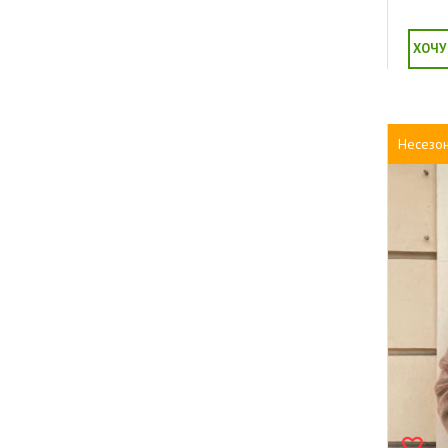
ХОЧУ
Несезо