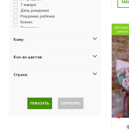
ЗАК
7 января
День рождения
Рождение ребёнка
Бизнес
Похороны
Доставк
завтра
День матери
День отца
Кому:
День Победы
День студента
День учителя
Кол-во цветов:
День влюбленных
Пасха
Выздоравливай
Страна:
Годовщина
Поздравляю
Просто так
Комплимент
Люблю
ПОКАЗАТЬ
СБРОСИТЬ
Скучаю
Последний звонок
Прости меня
Сюрприз
Ф