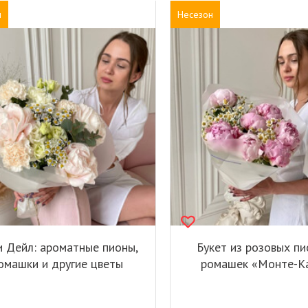
н
Несезон
и Дейл: ароматные пионы,
Букет из розовых пи
омашки и другие цветы
ромашек «Монте-К