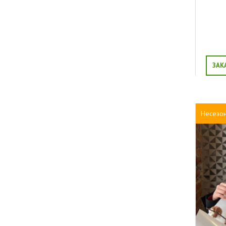
Свидание
Благодарность
Торжество
Выпускной
ЗАК
Несезо