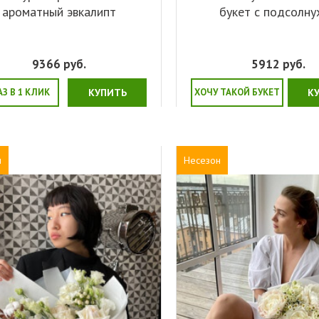
ароматный эвкалипт
букет с подсолн
9366
руб.
5912
руб.
АЗ В 1 КЛИК
КУПИТЬ
ХОЧУ ТАКОЙ БУКЕТ
К
н
Несезон