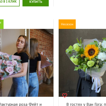
АЗ В 1 КЛИК
КУПИТЬ
а
Несезон
актурная роза Фейт и
В гостях у Ван Гога: 