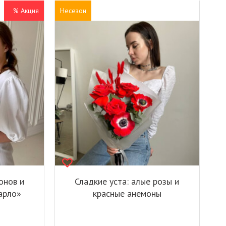
% Акция
Несезон
онов и
Сладкие уста: алые розы и
арло»
красные анемоны