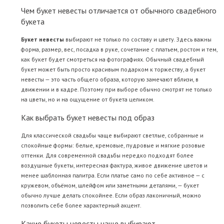
Чем букет невесты отличается от обычного свадебного
букета
Букет невесты
выбирают не только по составу и цвету. Здесь важны
форма, размер, вес, посадка в руке, сочетание с платьем, ростом и тем,
как букет будет смотреться на фотографиях. Обычный свадебный
букет может быть просто красивым подарком к торжеству, а букет
невесты — это часть общего образа, которую замечают вблизи, в
движении и в кадре. Поэтому при выборе обычно смотрят не только
на цветы, но и на ощущение от букета целиком.
Как выбрать букет невесты под образ
Для классической свадьбы чаще выбирают светлые, собранные и
спокойные формы: белые, кремовые, пудровые и мягкие розовые
оттенки. Для современной свадьбы нередко подходят более
воздушные букеты, интересная фактура, живое движение цветов и
менее шаблонная палитра. Если платье само по себе активное — с
кружевом, объёмом, шлейфом или заметными деталями, — букет
обычно лучше делать спокойнее. Если образ лаконичный, можно
позволить себе более характерный акцент.
Какие букеты невесты чаще выбирают