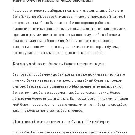
Чаще всего невесты выбирают нежные и выразительные букеты в
белой, кремовой, розовой, пудровой и светло-персиковой гамме. В
авторских свадебных букетах особенно хорошо работают
пионовидные и кустовые розы, эустома, каллы, гортензии, орхидеи,
фрезии и другие цветы, которые красиво ведут себя в сборке и
подходят для свадебного дня. Один и тот же цветок может
смотреться совсем по-разному в зависимости от формы букета,
поэтому важен не только состав, но и то, как он собран.
Когда удобно выбирать букет именно здесь
Этот раздел особенно удобен, когда вы уже понимаете, что ищете
именно
букет невесты
, а не просто свадебный букет в широком
смысле. Здесь проще сравнивать bridal-варианты по настроению:
более нежные, более современные, более классические, более
лёгкие или более выразительные. Если задача звучит как «мне нужен
мой букет невесты», а не просто «покажите что-нибудь на свадьбу»,
такая подборка помогает выбрать точнее.
Доставка букета невесты в Санкт-Петербурге
В RoseMarkt можно
заказать букет невесты с доставкой по Санкт-