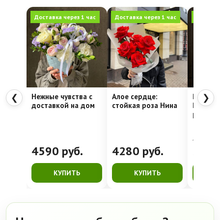
Доставка через 1 час
Доставка через 1 час
Доставка
Нежные чувства с
Алое сердце:
Шляпна
❮
❯
доставкой на дом
стойкая роза Нина
Недели
рассвет
4762
руб.
4590
руб.
4280
руб.
399
КУПИТЬ
КУПИТЬ
К